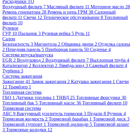
Расходники ТО
Воздушный фильтр
7
Масляный фильтр
11
Моторное масло
28
Ремень генератора
28
Ремень и цепь ГРМ
38
Салонный
фильтр
11
Свечи
12
Техническое обслуживание
8
Топливный
фильтр
10
Рулевое
ГУР
10
Пыльник
3
Рулевая рейка
5
Руль
11
Салон
Безопасность
3
Магнитола
2
Обшивка двери
2
Отделка салона
2
Передняя панель
5
Приборная панель
50
Сиденье
4
Система впуска/выпуска
EGR
2
Воздуховод
2
Воздушный фильтр
7
Выхлопная труба
4
Катализатор
2
Коллектор
2
Лямбда-зонд
3
Сажевый фильтр
4
Турбина
3
Система зажигания
Зажигание
41
Замок зажигания
2
Катушка зажигания
1
Свечи
12
Трамблер
1
Топливная система
ГБО
1
Датчики топлива
1
ТНВД
25
Топливные форсунки
30
Топливный бак
5
Топливный насос
36
Топливный фильтр
10
Тормозная система
АБС
9
Вакуумный усилитель тормозов
3
Педали
8
Ручник
4
Тормозная жидкость
2
Тормозной барабан
1
Тормозной диск
3
Тормозной суппорт
1
Тормозной цилиндр
5
Тормозной шланг
3
Тормозные колодки
12