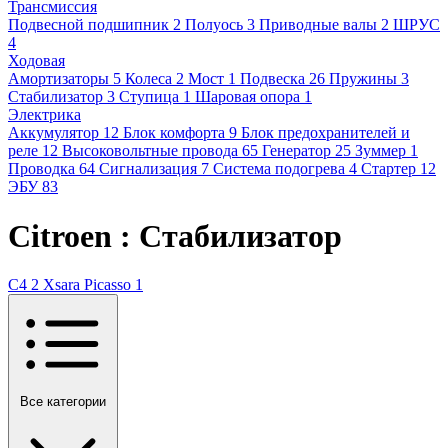
Трансмиссия
Подвесной подшипник
2
Полуось
3
Приводные валы
2
ШРУС
4
Ходовая
Амортизаторы
5
Колеса
2
Мост
1
Подвеска
26
Пружины
3
Стабилизатор
3
Ступица
1
Шаровая опора
1
Электрика
Аккумулятор
12
Блок комфорта
9
Блок предохранителей и
реле
12
Высоковольтные провода
65
Генератор
25
Зуммер
1
Проводка
64
Сигнализация
7
Система подогрева
4
Стартер
12
ЭБУ
83
Citroen : Стабилизатор
C4
2
Xsara Picasso
1
Все категории