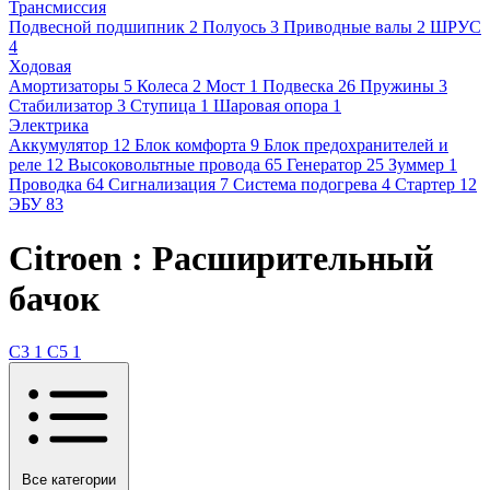
Трансмиссия
Подвесной подшипник
2
Полуось
3
Приводные валы
2
ШРУС
4
Ходовая
Амортизаторы
5
Колеса
2
Мост
1
Подвеска
26
Пружины
3
Стабилизатор
3
Ступица
1
Шаровая опора
1
Электрика
Аккумулятор
12
Блок комфорта
9
Блок предохранителей и
реле
12
Высоковольтные провода
65
Генератор
25
Зуммер
1
Проводка
64
Сигнализация
7
Система подогрева
4
Стартер
12
ЭБУ
83
Citroen : Расширительный
бачок
C3
1
C5
1
Все категории