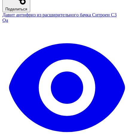
Поделиться
Давит антифриз из расширительного бачка Ситроен С3
Qa