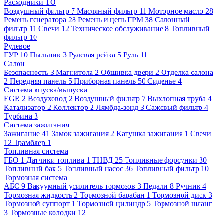
Расходники ТО
Воздушный фильтр
7
Масляный фильтр
11
Моторное масло
28
Ремень генератора
28
Ремень и цепь ГРМ
38
Салонный
фильтр
11
Свечи
12
Техническое обслуживание
8
Топливный
фильтр
10
Рулевое
ГУР
10
Пыльник
3
Рулевая рейка
5
Руль
11
Салон
Безопасность
3
Магнитола
2
Обшивка двери
2
Отделка салона
2
Передняя панель
5
Приборная панель
50
Сиденье
4
Система впуска/выпуска
EGR
2
Воздуховод
2
Воздушный фильтр
7
Выхлопная труба
4
Катализатор
2
Коллектор
2
Лямбда-зонд
3
Сажевый фильтр
4
Турбина
3
Система зажигания
Зажигание
41
Замок зажигания
2
Катушка зажигания
1
Свечи
12
Трамблер
1
Топливная система
ГБО
1
Датчики топлива
1
ТНВД
25
Топливные форсунки
30
Топливный бак
5
Топливный насос
36
Топливный фильтр
10
Тормозная система
АБС
9
Вакуумный усилитель тормозов
3
Педали
8
Ручник
4
Тормозная жидкость
2
Тормозной барабан
1
Тормозной диск
3
Тормозной суппорт
1
Тормозной цилиндр
5
Тормозной шланг
3
Тормозные колодки
12