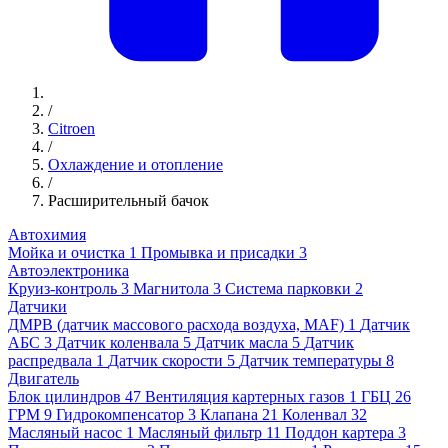
/
Citroen
/
Охлаждение и отопление
/
Расширительный бачок
Автохимия
Мойка и очистка
1
Промывка и присадки
3
Автоэлектроника
Круиз-контроль
3
Магнитола
3
Система парковки
2
Датчики
ДМРВ (датчик массового расхода воздуха, MAF)
1
Датчик
АБС
3
Датчик коленвала
5
Датчик масла
5
Датчик
распредвала
1
Датчик скорости
5
Датчик температуры
8
Двигатель
Блок цилиндров
47
Вентиляция картерных газов
1
ГБЦ
26
ГРМ
9
Гидрокомпенсатор
3
Клапана
21
Коленвал
32
Масляный насос
1
Масляный фильтр
11
Поддон картера
3