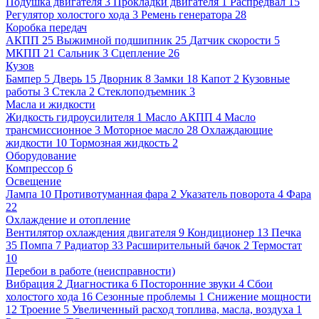
Подушка двигателя
3
Прокладки двигателя
1
Распредвал
15
Регулятор холостого хода
3
Ремень генератора
28
Коробка передач
АКПП
25
Выжимной подшипник
25
Датчик скорости
5
МКПП
21
Сальник
3
Сцепление
26
Кузов
Бампер
5
Дверь
15
Дворник
8
Замки
18
Капот
2
Кузовные
работы
3
Стекла
2
Стеклоподъемник
3
Масла и жидкости
Жидкость гидроусилителя
1
Масло АКПП
4
Масло
трансмиссионное
3
Моторное масло
28
Охлаждающие
жидкости
10
Тормозная жидкость
2
Оборудование
Компрессор
6
Освещение
Лампа
10
Противотуманная фара
2
Указатель поворота
4
Фара
22
Охлаждение и отопление
Вентилятор охлаждения двигателя
9
Кондиционер
13
Печка
35
Помпа
7
Радиатор
33
Расширительный бачок
2
Термостат
10
Перебои в работе (неисправности)
Вибрация
2
Диагностика
6
Посторонние звуки
4
Сбои
холостого хода
16
Сезонные проблемы
1
Снижение мощности
12
Троение
5
Увеличенный расход топлива, масла, воздуха
1