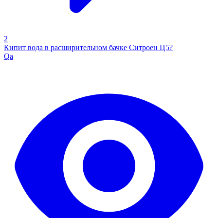
2
Кипит вода в расширительном бачке Ситроен Ц5?
Qa