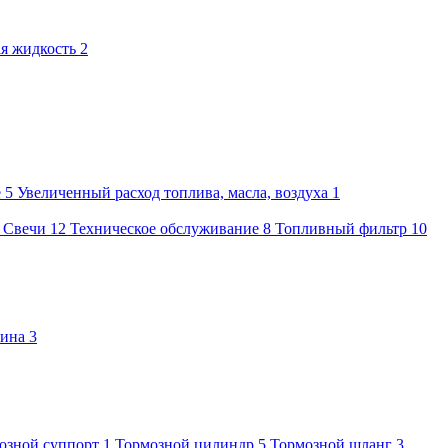
я жидкость
2
е
5
Увеличенный расход топлива, масла, воздуха
1
1
Свечи
12
Техническое обслуживание
8
Топливный фильтр
10
бина
3
озной суппорт
1
Тормозной цилиндр
5
Тормозной шланг
3