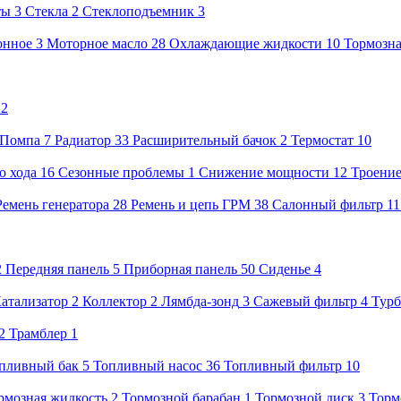
ты
3
Стекла
2
Стеклоподъемник
3
онное
3
Моторное масло
28
Охлаждающие жидкости
10
Тормозна
22
Помпа
7
Радиатор
33
Расширительный бачок
2
Термостат
10
о хода
16
Сезонные проблемы
1
Снижение мощности
12
Троени
Ремень генератора
28
Ремень и цепь ГРМ
38
Салонный фильтр
1
2
Передняя панель
5
Приборная панель
50
Сиденье
4
атализатор
2
Коллектор
2
Лямбда-зонд
3
Сажевый фильтр
4
Тур
2
Трамблер
1
пливный бак
5
Топливный насос
36
Топливный фильтр
10
рмозная жидкость
2
Тормозной барабан
1
Тормозной диск
3
Торм