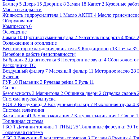
Бампер
5
Дверь
15
Дворник
8
Замки
18
Капот
2
Кузовные рабо
Масла и жидкости
Жидкость гидроусилителя
1
Масло АКПП
4
Масло трансмисси
Оборудование
Компрессор
6
Освещение
Лампа
10
Противотуманная фара
2
Указатель поворота
4
Фара
Охлаждение и отопление
Вентилятор охлаждения двигателя
9
Кондиционер
13
Печка
35
Перебои в работе (неисправности)
Вибрация
2
Диагностика
6
Посторонние звуки
4
Сбои холостог
Расходники ТО
Воздушный фильтр
7
Масляный фильтр
11
Моторное масло
28
Рулевое
ГУР
10
Пыльник
3
Рулевая рейка
5
Руль
11
Салон
Безопасность
3
Магнитола
2
Обшивка двери
2
Отделка салона
Система впуска/выпуска
EGR
2
Воздуховод
2
Воздушный фильтр
7
Выхлопная труба
4
К
Система зажигания
Зажигание
41
Замок зажигания
2
Катушка зажигания
1
Свечи
1
Топливная система
ГБО
1
Датчики топлива
1
ТНВД
25
Топливные форсунки
30
То
Тормозная система
АБС
9
Вакуумный усилитель тормозов
3
Педали
8
Ручник
4
То