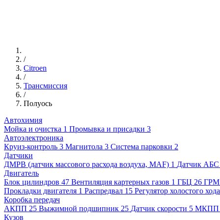
/
Citroen
/
Трансмиссия
/
Полуось
Автохимия
Мойка и очистка
1
Промывка и присадки
3
Автоэлектроника
Круиз-контроль
3
Магнитола
3
Система парковки
2
Датчики
ДМРВ (датчик массового расхода воздуха, MAF)
1
Датчик АБС
Двигатель
Блок цилиндров
47
Вентиляция картерных газов
1
ГБЦ
26
ГРМ
Прокладки двигателя
1
Распредвал
15
Регулятор холостого хода
Коробка передач
АКПП
25
Выжимной подшипник
25
Датчик скорости
5
МКПП
Кузов