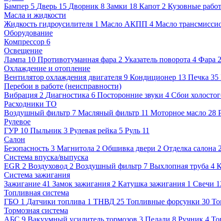
Бампер
5
Дверь
15
Дворник
8
Замки
18
Капот
2
Кузовные рабо
Масла и жидкости
Жидкость гидроусилителя
1
Масло АКПП
4
Масло трансмисси
Оборудование
Компрессор
6
Освещение
Лампа
10
Противотуманная фара
2
Указатель поворота
4
Фара
Охлаждение и отопление
Вентилятор охлаждения двигателя
9
Кондиционер
13
Печка
35
Перебои в работе (неисправности)
Вибрация
2
Диагностика
6
Посторонние звуки
4
Сбои холостог
Расходники ТО
Воздушный фильтр
7
Масляный фильтр
11
Моторное масло
28
Рулевое
ГУР
10
Пыльник
3
Рулевая рейка
5
Руль
11
Салон
Безопасность
3
Магнитола
2
Обшивка двери
2
Отделка салона
Система впуска/выпуска
EGR
2
Воздуховод
2
Воздушный фильтр
7
Выхлопная труба
4
К
Система зажигания
Зажигание
41
Замок зажигания
2
Катушка зажигания
1
Свечи
1
Топливная система
ГБО
1
Датчики топлива
1
ТНВД
25
Топливные форсунки
30
То
Тормозная система
АБС
9
Вакуумный усилитель тормозов
3
Педали
8
Ручник
4
То