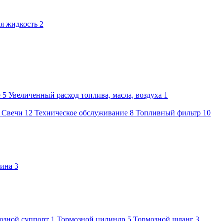
я жидкость
2
е
5
Увеличенный расход топлива, масла, воздуха
1
1
Свечи
12
Техническое обслуживание
8
Топливный фильтр
10
бина
3
озной суппорт
1
Тормозной цилиндр
5
Тормозной шланг
3