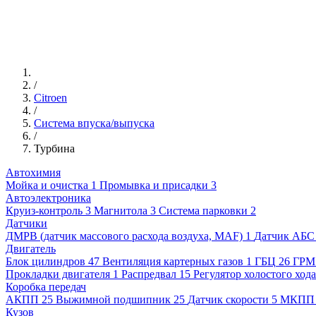
/
Citroen
/
Система впуска/выпуска
/
Турбина
Автохимия
Мойка и очистка
1
Промывка и присадки
3
Автоэлектроника
Круиз-контроль
3
Магнитола
3
Система парковки
2
Датчики
ДМРВ (датчик массового расхода воздуха, MAF)
1
Датчик АБС
Двигатель
Блок цилиндров
47
Вентиляция картерных газов
1
ГБЦ
26
ГРМ
Прокладки двигателя
1
Распредвал
15
Регулятор холостого хода
Коробка передач
АКПП
25
Выжимной подшипник
25
Датчик скорости
5
МКПП
Кузов