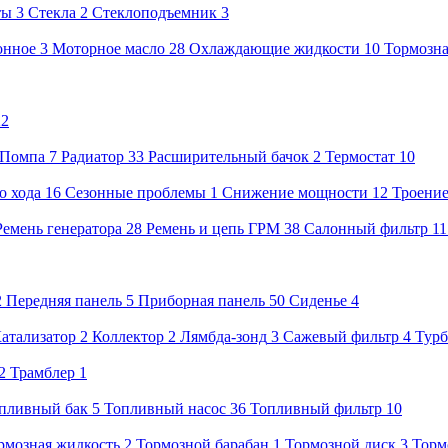
ты
3
Стекла
2
Стеклоподъемник
3
онное
3
Моторное масло
28
Охлаждающие жидкости
10
Тормозна
22
Помпа
7
Радиатор
33
Расширительный бачок
2
Термостат
10
о хода
16
Сезонные проблемы
1
Снижение мощности
12
Троени
Ремень генератора
28
Ремень и цепь ГРМ
38
Салонный фильтр
1
2
Передняя панель
5
Приборная панель
50
Сиденье
4
атализатор
2
Коллектор
2
Лямбда-зонд
3
Сажевый фильтр
4
Тур
2
Трамблер
1
пливный бак
5
Топливный насос
36
Топливный фильтр
10
рмозная жидкость
2
Тормозной барабан
1
Тормозной диск
3
Торм