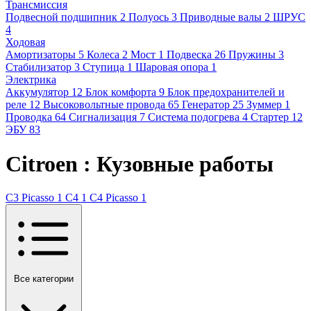
Трансмиссия
Подвесной подшипник
2
Полуось
3
Приводные валы
2
ШРУС
4
Ходовая
Амортизаторы
5
Колеса
2
Мост
1
Подвеска
26
Пружины
3
Стабилизатор
3
Ступица
1
Шаровая опора
1
Электрика
Аккумулятор
12
Блок комфорта
9
Блок предохранителей и
реле
12
Высоковольтные провода
65
Генератор
25
Зуммер
1
Проводка
64
Сигнализация
7
Система подогрева
4
Стартер
12
ЭБУ
83
Citroen : Кузовные работы
C3 Picasso
1
C4
1
C4 Picasso
1
Все категории