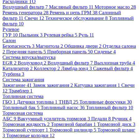
Расходники ТО
Воздушный фильтр
7
Масляный фильтр
11
Моторное масло
28
Ремень генератора
28
Ремень и цепь ГРМ
38
Салонный
фильтр
11
Свечи
12
Техническое обслуживание
8
Топливный
фильтр
10
Рулевое
ГУР
10
Пыльник
3
Рулевая рейка
5
Руль
11
Салон
Безопасность
3
Магнитола
2
Обшивка двери
2
Отделка салона
2
Передняя панель
5
Приборная панель
50
Сиденье
4
Система впуска/выпуска
EGR
2
Воздуховод
2
Воздушный фильтр
7
Выхлопная труба
4
Катализатор
2
Коллектор
2
Лямбда-зонд
3
Сажевый фильтр
4
Турбина
3
Система зажигания
Зажигание
41
Замок зажигания
2
Катушка зажигания
1
Свечи
12
Трамблер
1
Топливная система
ГБО
1
Датчики топлива
1
ТНВД
25
Топливные форсунки
30
Топливный бак
5
Топливный насос
36
Топливный фильтр
10
Тормозная система
АБС
9
Вакуумный усилитель тормозов
3
Педали
8
Ручник
4
Тормозная жидкость
2
Тормозной барабан
1
Тормозной диск
3
Тормозной суппорт
1
Тормозной цилиндр
5
Тормозной шланг
3
Тормозные колодки
12