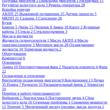
Подушка двигателя
3
Прокладки двигателя
1
Распредвал
15
Регулятор холостого хода
3
Ремень генератора
28
Коробка передач
АКПП
25
Выжимной подшипник
25
Датчик скорости
5
МКПП
21
Сальник
3
Сцепление
26
Кузов
Бампер
5
Дверь
15
Дворник
8
Замки
18
Капот
2
Кузовные
работы
3
Стекла
2
Стеклоподъемник
3
Масла и жидкости
Жидкость гидроусилителя
1
Масло АКПП
4
Масло
трансмиссионное
3
Моторное масло
28
Охлаждающие
жидкости
10
Тормозная жидкость
2
Оборудование
Компрессор
6
Освещение
Лампа
10
Противотуманная фара
2
Указатель поворота
4
Фара
22
Охлаждение и отопление
Вентилятор охлаждения двигателя
9
Кондиционер
13
Печка
35
Помпа
7
Радиатор
33
Расширительный бачок
2
Термостат
10
Перебои в работе (неисправности)
Вибрация
2
Диагностика
6
Посторонние звуки
4
Сбои
холостого хода
16
Сезонные проблемы
1
Снижение мощности
12
Троение
5
Увеличенный расход топлива, масла, воздуха
1