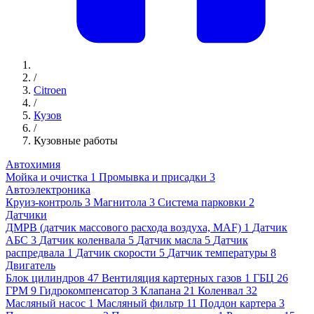
/
Citroen
/
Кузов
/
Кузовные работы
Автохимия
Мойка и очистка
1
Промывка и присадки
3
Автоэлектроника
Круиз-контроль
3
Магнитола
3
Система парковки
2
Датчики
ДМРВ (датчик массового расхода воздуха, MAF)
1
Датчик
АБС
3
Датчик коленвала
5
Датчик масла
5
Датчик
распредвала
1
Датчик скорости
5
Датчик температуры
8
Двигатель
Блок цилиндров
47
Вентиляция картерных газов
1
ГБЦ
26
ГРМ
9
Гидрокомпенсатор
3
Клапана
21
Коленвал
32
Масляный насос
1
Масляный фильтр
11
Поддон картера
3