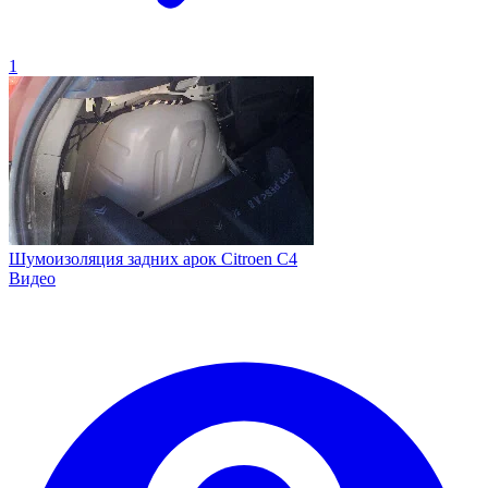
1
Шумоизоляция задних арок Citroen C4
Видео