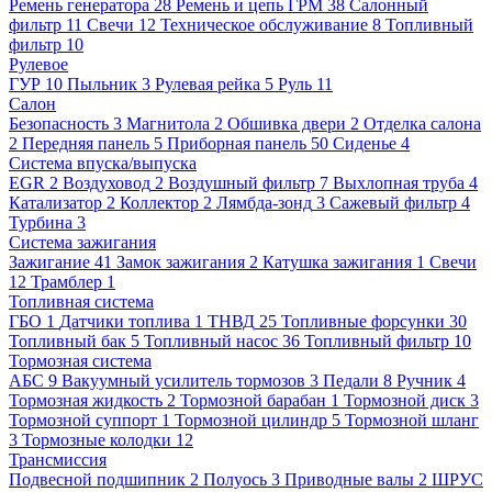
Ремень генератора
28
Ремень и цепь ГРМ
38
Салонный
фильтр
11
Свечи
12
Техническое обслуживание
8
Топливный
фильтр
10
Рулевое
ГУР
10
Пыльник
3
Рулевая рейка
5
Руль
11
Салон
Безопасность
3
Магнитола
2
Обшивка двери
2
Отделка салона
2
Передняя панель
5
Приборная панель
50
Сиденье
4
Система впуска/выпуска
EGR
2
Воздуховод
2
Воздушный фильтр
7
Выхлопная труба
4
Катализатор
2
Коллектор
2
Лямбда-зонд
3
Сажевый фильтр
4
Турбина
3
Система зажигания
Зажигание
41
Замок зажигания
2
Катушка зажигания
1
Свечи
12
Трамблер
1
Топливная система
ГБО
1
Датчики топлива
1
ТНВД
25
Топливные форсунки
30
Топливный бак
5
Топливный насос
36
Топливный фильтр
10
Тормозная система
АБС
9
Вакуумный усилитель тормозов
3
Педали
8
Ручник
4
Тормозная жидкость
2
Тормозной барабан
1
Тормозной диск
3
Тормозной суппорт
1
Тормозной цилиндр
5
Тормозной шланг
3
Тормозные колодки
12
Трансмиссия
Подвесной подшипник
2
Полуось
3
Приводные валы
2
ШРУС