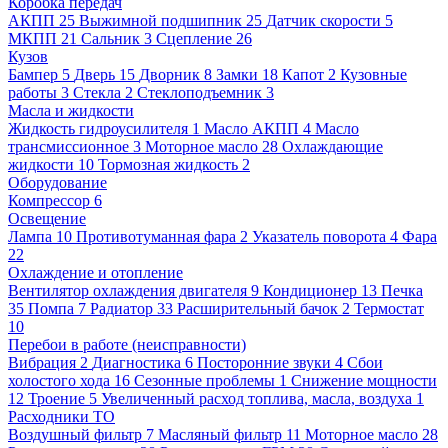
Коробка передач
АКПП
25
Выжимной подшипник
25
Датчик скорости
5
МКПП
21
Сальник
3
Сцепление
26
Кузов
Бампер
5
Дверь
15
Дворник
8
Замки
18
Капот
2
Кузовные
работы
3
Стекла
2
Стеклоподъемник
3
Масла и жидкости
Жидкость гидроусилителя
1
Масло АКПП
4
Масло
трансмиссионное
3
Моторное масло
28
Охлаждающие
жидкости
10
Тормозная жидкость
2
Оборудование
Компрессор
6
Освещение
Лампа
10
Противотуманная фара
2
Указатель поворота
4
Фара
22
Охлаждение и отопление
Вентилятор охлаждения двигателя
9
Кондиционер
13
Печка
35
Помпа
7
Радиатор
33
Расширительный бачок
2
Термостат
10
Перебои в работе (неисправности)
Вибрация
2
Диагностика
6
Посторонние звуки
4
Сбои
холостого хода
16
Сезонные проблемы
1
Снижение мощности
12
Троение
5
Увеличенный расход топлива, масла, воздуха
1
Расходники ТО
Воздушный фильтр
7
Масляный фильтр
11
Моторное масло
28