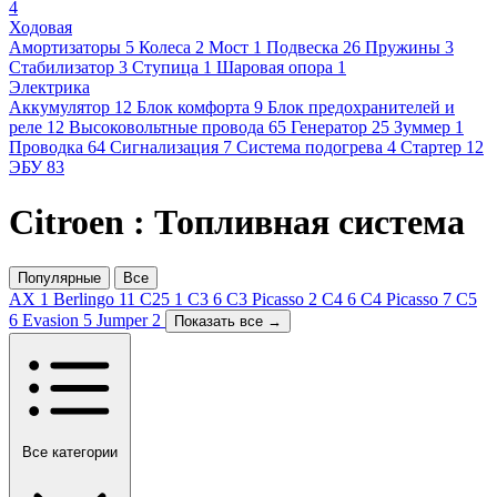
4
Ходовая
Амортизаторы
5
Колеса
2
Мост
1
Подвеска
26
Пружины
3
Стабилизатор
3
Ступица
1
Шаровая опора
1
Электрика
Аккумулятор
12
Блок комфорта
9
Блок предохранителей и
реле
12
Высоковольтные провода
65
Генератор
25
Зуммер
1
Проводка
64
Сигнализация
7
Система подогрева
4
Стартер
12
ЭБУ
83
Citroen : Топливная система
Популярные
Все
AX
1
Berlingo
11
C25
1
C3
6
C3 Picasso
2
C4
6
C4 Picasso
7
C5
6
Evasion
5
Jumper
2
Показать все →
Все категории