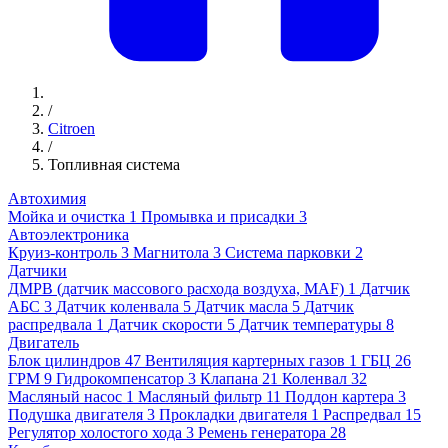
/
Citroen
/
Топливная система
Автохимия
Мойка и очистка
1
Промывка и присадки
3
Автоэлектроника
Круиз-контроль
3
Магнитола
3
Система парковки
2
Датчики
ДМРВ (датчик массового расхода воздуха, MAF)
1
Датчик
АБС
3
Датчик коленвала
5
Датчик масла
5
Датчик
распредвала
1
Датчик скорости
5
Датчик температуры
8
Двигатель
Блок цилиндров
47
Вентиляция картерных газов
1
ГБЦ
26
ГРМ
9
Гидрокомпенсатор
3
Клапана
21
Коленвал
32
Масляный насос
1
Масляный фильтр
11
Поддон картера
3
Подушка двигателя
3
Прокладки двигателя
1
Распредвал
15
Регулятор холостого хода
3
Ремень генератора
28