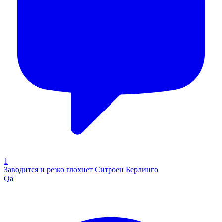
1
Заводится и резко глохнет Ситроен Берлинго
Qa