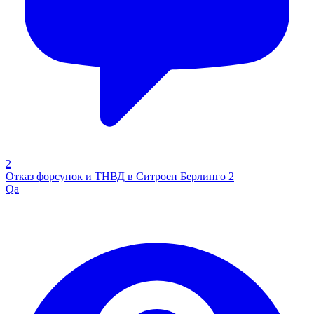
2
Отказ форсунок и ТНВД в Ситроен Берлинго 2
Qa