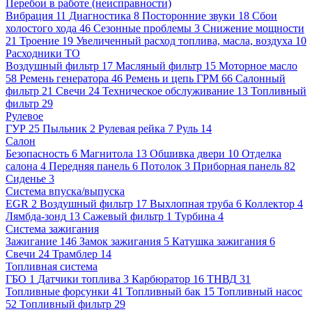
Перебои в работе (неисправности)
Вибрация
11
Диагностика
8
Посторонние звуки
18
Сбои
холостого хода
46
Сезонные проблемы
3
Снижение мощности
21
Троение
19
Увеличенный расход топлива, масла, воздуха
10
Расходники ТО
Воздушный фильтр
17
Масляный фильтр
15
Моторное масло
58
Ремень генератора
46
Ремень и цепь ГРМ
66
Салонный
фильтр
21
Свечи
24
Техническое обслуживание
13
Топливный
фильтр
29
Рулевое
ГУР
25
Пыльник
2
Рулевая рейка
7
Руль
14
Салон
Безопасность
6
Магнитола
13
Обшивка двери
10
Отделка
салона
4
Передняя панель
6
Потолок
3
Приборная панель
82
Сиденье
3
Система впуска/выпуска
EGR
2
Воздушный фильтр
17
Выхлопная труба
6
Коллектор
4
Лямбда-зонд
13
Сажевый фильтр
1
Турбина
4
Система зажигания
Зажигание
146
Замок зажигания
5
Катушка зажигания
6
Свечи
24
Трамблер
14
Топливная система
ГБО
1
Датчики топлива
3
Карбюратор
16
ТНВД
31
Топливные форсунки
41
Топливный бак
15
Топливный насос
52
Топливный фильтр
29