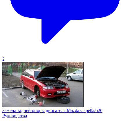
2
Замена задней опоры двигателя Mazda Capella/626
Руководства