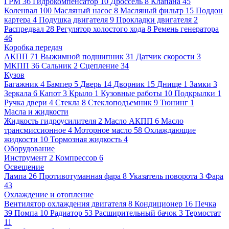
ГРМ
36
Гидрокомпенсатор
10
Дроссель
8
Клапана
45
Коленвал
100
Масляный насос
8
Масляный фильтр
15
Поддон
картера
4
Подушка двигателя
9
Прокладки двигателя
2
Распредвал
28
Регулятор холостого хода
8
Ремень генератора
46
Коробка передач
АКПП
71
Выжимной подшипник
31
Датчик скорости
3
МКПП
36
Сальник
2
Сцепление
34
Кузов
Багажник
4
Бампер
5
Дверь
14
Дворник
15
Днище
1
Замки
3
Зеркала
6
Капот
3
Крыло
1
Кузовные работы
10
Подкрылки
1
Ручка двери
4
Стекла
8
Стеклоподъемник
9
Тюнинг
1
Масла и жидкости
Жидкость гидроусилителя
2
Масло АКПП
6
Масло
трансмиссионное
4
Моторное масло
58
Охлаждающие
жидкости
10
Тормозная жидкость
4
Оборудование
Инструмент
2
Компрессор
6
Освещение
Лампа
26
Противотуманная фара
8
Указатель поворота
3
Фара
43
Охлаждение и отопление
Вентилятор охлаждения двигателя
8
Кондиционер
16
Печка
39
Помпа
10
Радиатор
53
Расширительный бачок
3
Термостат
11