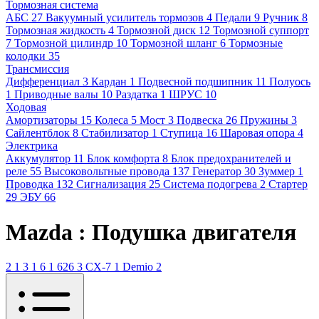
Тормозная система
АБС
27
Вакуумный усилитель тормозов
4
Педали
9
Ручник
8
Тормозная жидкость
4
Тормозной диск
12
Тормозной суппорт
7
Тормозной цилиндр
10
Тормозной шланг
6
Тормозные
колодки
35
Трансмиссия
Дифференциал
3
Кардан
1
Подвесной подшипник
11
Полуось
1
Приводные валы
10
Раздатка
1
ШРУС
10
Ходовая
Амортизаторы
15
Колеса
5
Мост
3
Подвеска
26
Пружины
3
Сайлентблок
8
Стабилизатор
1
Ступица
16
Шаровая опора
4
Электрика
Аккумулятор
11
Блок комфорта
8
Блок предохранителей и
реле
55
Высоковольтные провода
137
Генератор
30
Зуммер
1
Проводка
132
Сигнализация
25
Система подогрева
2
Стартер
29
ЭБУ
66
Mazda : Подушка двигателя
2
1
3
1
6
1
626
3
CX-7
1
Demio
2