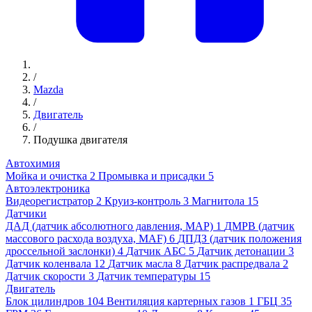
/
Mazda
/
Двигатель
/
Подушка двигателя
Автохимия
Мойка и очистка
2
Промывка и присадки
5
Автоэлектроника
Видеорегистратор
2
Круиз-контроль
3
Магнитола
15
Датчики
ДАД (датчик абсолютного давления, MAP)
1
ДМРВ (датчик
массового расхода воздуха, MAF)
6
ДПДЗ (датчик положения
дроссельной заслонки)
4
Датчик АБС
5
Датчик детонации
3
Датчик коленвала
12
Датчик масла
8
Датчик распредвала
2
Датчик скорости
3
Датчик температуры
15
Двигатель
Блок цилиндров
104
Вентиляция картерных газов
1
ГБЦ
35