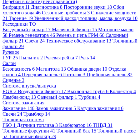
Перебои в работе (неисправности)
Вибрация
11
Диагностика
8
Посторонние звуки
18
Сбои
холостого хода
46
Сезонные проблемы
3
Снижение мощности
21
Троение
19
Увеличенный расход топлива, масла, воздуха
10
Расходники ТО
Воздушный фильтр
17
Масляный фильтр
15
Моторное масло
58
Ремень генератора
46
Ремень и цепь ГРМ
66
Салонный
фильтр
21
Свечи
24
Техническое обслуживание
13
Топливный
фильтр
29
Рулевое
ГУР
25
Пыльник
2
Рулевая рейка
7
Руль
14
Салон
Безопасность
6
Магнитола
13
Обшивка двери
10
Отделка
салона
4
Передняя панель
6
Потолок
3
Приборная панель
82
Сиденье
3
Система впуска/выпуска
EGR
2
Воздушный фильтр
17
Выхлопная труба
6
Коллектор
4
Лямбда-зонд
13
Сажевый фильтр
1
Турбина
4
Система зажигания
Зажигание
146
Замок зажигания
5
Катушка зажигания
6
Свечи
24
Трамблер
14
Топливная система
ГБО
1
Датчики топлива
3
Карбюратор
16
ТНВД
31
Топливные форсунки
41
Топливный бак
15
Топливный насос
52
Топливный фильтр
29