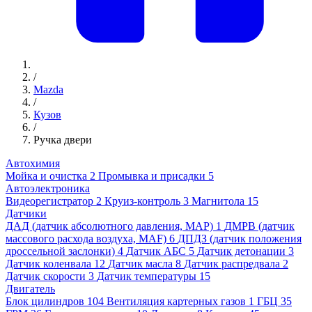
/
Mazda
/
Кузов
/
Ручка двери
Автохимия
Мойка и очистка
2
Промывка и присадки
5
Автоэлектроника
Видеорегистратор
2
Круиз-контроль
3
Магнитола
15
Датчики
ДАД (датчик абсолютного давления, MAP)
1
ДМРВ (датчик
массового расхода воздуха, MAF)
6
ДПДЗ (датчик положения
дроссельной заслонки)
4
Датчик АБС
5
Датчик детонации
3
Датчик коленвала
12
Датчик масла
8
Датчик распредвала
2
Датчик скорости
3
Датчик температуры
15
Двигатель
Блок цилиндров
104
Вентиляция картерных газов
1
ГБЦ
35