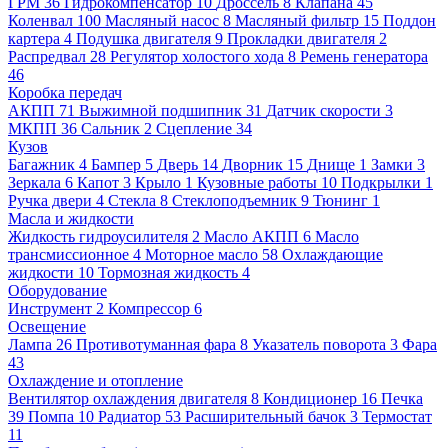
ГРМ
36
Гидрокомпенсатор
10
Дроссель
8
Клапана
45
Коленвал
100
Масляный насос
8
Масляный фильтр
15
Поддон
картера
4
Подушка двигателя
9
Прокладки двигателя
2
Распредвал
28
Регулятор холостого хода
8
Ремень генератора
46
Коробка передач
АКПП
71
Выжимной подшипник
31
Датчик скорости
3
МКПП
36
Сальник
2
Сцепление
34
Кузов
Багажник
4
Бампер
5
Дверь
14
Дворник
15
Днище
1
Замки
3
Зеркала
6
Капот
3
Крыло
1
Кузовные работы
10
Подкрылки
1
Ручка двери
4
Стекла
8
Стеклоподъемник
9
Тюнинг
1
Масла и жидкости
Жидкость гидроусилителя
2
Масло АКПП
6
Масло
трансмиссионное
4
Моторное масло
58
Охлаждающие
жидкости
10
Тормозная жидкость
4
Оборудование
Инструмент
2
Компрессор
6
Освещение
Лампа
26
Противотуманная фара
8
Указатель поворота
3
Фара
43
Охлаждение и отопление
Вентилятор охлаждения двигателя
8
Кондиционер
16
Печка
39
Помпа
10
Радиатор
53
Расширительный бачок
3
Термостат
11