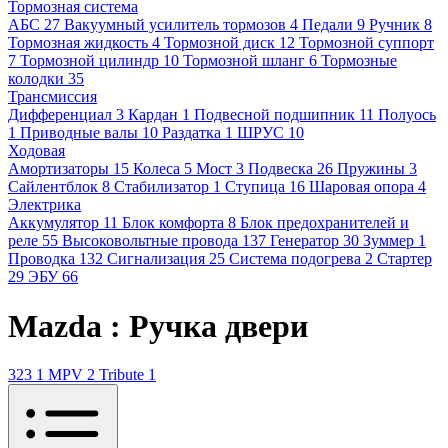
Тормозная система
АБС
27
Вакуумный усилитель тормозов
4
Педали
9
Ручник
8
Тормозная жидкость
4
Тормозной диск
12
Тормозной суппорт
7
Тормозной цилиндр
10
Тормозной шланг
6
Тормозные
колодки
35
Трансмиссия
Дифференциал
3
Кардан
1
Подвесной подшипник
11
Полуось
1
Приводные валы
10
Раздатка
1
ШРУС
10
Ходовая
Амортизаторы
15
Колеса
5
Мост
3
Подвеска
26
Пружины
3
Сайлентблок
8
Стабилизатор
1
Ступица
16
Шаровая опора
4
Электрика
Аккумулятор
11
Блок комфорта
8
Блок предохранителей и
реле
55
Высоковольтные провода
137
Генератор
30
Зуммер
1
Проводка
132
Сигнализация
25
Система подогрева
2
Стартер
29
ЭБУ
66
Mazda : Ручка двери
323
1
MPV
2
Tribute
1