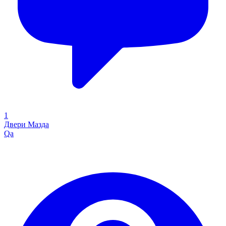
1
Двери Мазда
Qa