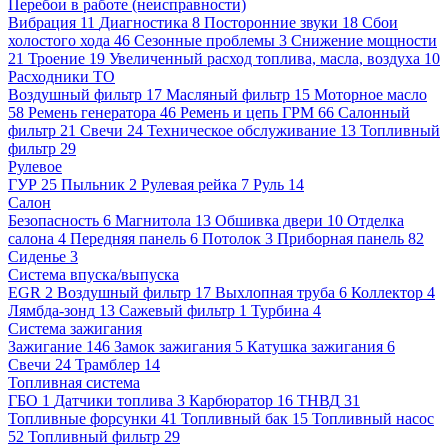
Перебои в работе (неисправности)
Вибрация
11
Диагностика
8
Посторонние звуки
18
Сбои
холостого хода
46
Сезонные проблемы
3
Снижение мощности
21
Троение
19
Увеличенный расход топлива, масла, воздуха
10
Расходники ТО
Воздушный фильтр
17
Масляный фильтр
15
Моторное масло
58
Ремень генератора
46
Ремень и цепь ГРМ
66
Салонный
фильтр
21
Свечи
24
Техническое обслуживание
13
Топливный
фильтр
29
Рулевое
ГУР
25
Пыльник
2
Рулевая рейка
7
Руль
14
Салон
Безопасность
6
Магнитола
13
Обшивка двери
10
Отделка
салона
4
Передняя панель
6
Потолок
3
Приборная панель
82
Сиденье
3
Система впуска/выпуска
EGR
2
Воздушный фильтр
17
Выхлопная труба
6
Коллектор
4
Лямбда-зонд
13
Сажевый фильтр
1
Турбина
4
Система зажигания
Зажигание
146
Замок зажигания
5
Катушка зажигания
6
Свечи
24
Трамблер
14
Топливная система
ГБО
1
Датчики топлива
3
Карбюратор
16
ТНВД
31
Топливные форсунки
41
Топливный бак
15
Топливный насос
52
Топливный фильтр
29