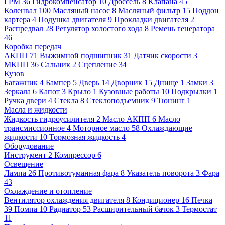
ГРМ
36
Гидрокомпенсатор
10
Дроссель
8
Клапана
45
Коленвал
100
Масляный насос
8
Масляный фильтр
15
Поддон
картера
4
Подушка двигателя
9
Прокладки двигателя
2
Распредвал
28
Регулятор холостого хода
8
Ремень генератора
46
Коробка передач
АКПП
71
Выжимной подшипник
31
Датчик скорости
3
МКПП
36
Сальник
2
Сцепление
34
Кузов
Багажник
4
Бампер
5
Дверь
14
Дворник
15
Днище
1
Замки
3
Зеркала
6
Капот
3
Крыло
1
Кузовные работы
10
Подкрылки
1
Ручка двери
4
Стекла
8
Стеклоподъемник
9
Тюнинг
1
Масла и жидкости
Жидкость гидроусилителя
2
Масло АКПП
6
Масло
трансмиссионное
4
Моторное масло
58
Охлаждающие
жидкости
10
Тормозная жидкость
4
Оборудование
Инструмент
2
Компрессор
6
Освещение
Лампа
26
Противотуманная фара
8
Указатель поворота
3
Фара
43
Охлаждение и отопление
Вентилятор охлаждения двигателя
8
Кондиционер
16
Печка
39
Помпа
10
Радиатор
53
Расширительный бачок
3
Термостат
11