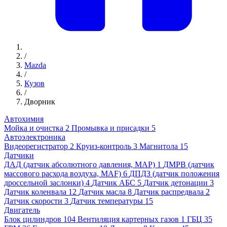
/
Mazda
/
Кузов
/
Дворник
Автохимия
Мойка и очистка
2
Промывка и присадки
5
Автоэлектроника
Видеорегистратор
2
Круиз-контроль
3
Магнитола
15
Датчики
ДАД (датчик абсолютного давления, MAP)
1
ДМРВ (датчик
массового расхода воздуха, MAF)
6
ДПДЗ (датчик положения
дроссельной заслонки)
4
Датчик АБС
5
Датчик детонации
3
Датчик коленвала
12
Датчик масла
8
Датчик распредвала
2
Датчик скорости
3
Датчик температуры
15
Двигатель
Блок цилиндров
104
Вентиляция картерных газов
1
ГБЦ
35