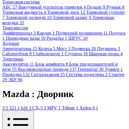
Тормозная система
АБС
27
Вакуумный усилитель тормозов
4
Педали
9
Ручник
8
Тормозная жидкость
4
Тормозной диск
12
Тормозной суппорт
7
Тормозной цилиндр
10
Тормозной шланг
6
Тормозные
колодки
35
Трансмиссия
Дифференциал
3
Кардан
1
Подвесной подшипник
11
Полуось
1
Приводные валы
10
Раздатка
1
ШРУС
10
Ходовая
Амортизаторы
15
Колеса
5
Мост
3
Подвеска
26
Пружины
3
Сайлентблок
8
Стабилизатор
1
Ступица
16
Шаровая опора
4
Электрика
Аккумулятор
11
Блок комфорта
8
Блок предохранителей и
реле
55
Высоковольтные провода
137
Генератор
30
Зуммер
1
Проводка
132
Сигнализация
25
Система подогрева
2
Стартер
29
ЭБУ
66
Mazda : Дворник
3
5
323
1
626
3
CX-5
3
MPV
1
Tribute
1
Xedos 6
1