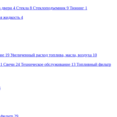
а двери
4
Стекла
8
Стеклоподъемник
9
Тюнинг
1
я жидкость
4
ие
19
Увеличенный расход топлива, масла, воздуха
10
21
Свечи
24
Техническое обслуживание
13
Топливный фильтр
3
 фильтр
29