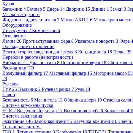
Кузов
Багажник
4
Бампер
5
Дверь
14
Дворник
15
Днище
1
Замки
3
Зе
Масла и жидкости
Жидкость гидроусилителя
2
Масло АКПП
6
Масло трансмисси
Оборудование
Инструмент
2
Компрессор
6
Освещение
Лампа
26
Противотуманная фара
8
Указатель поворота
3
Фара
Охлаждение и отопление
Вентилятор охлаждения двигателя
8
Кондиционер
16
Печка
39
Перебои в работе (неисправности)
Вибрация
11
Диагностика
8
Посторонние звуки
18
Сбои холост
Расходники ТО
Воздушный фильтр
17
Масляный фильтр
15
Моторное масло
5
29
Рулевое
ГУР
25
Пыльник
2
Рулевая рейка
7
Руль
14
Салон
Безопасность
6
Магнитола
13
Обшивка двери
10
Отделка салон
Система впуска/выпуска
EGR
2
Воздушный фильтр
17
Выхлопная труба
6
Коллектор
4
Л
Система зажигания
Зажигание
146
Замок зажигания
5
Катушка зажигания
6
Свечи
Топливная система
ГБО
1
Датчики топлива
3
Карбюратор
16
ТНВД
31
Топливные 