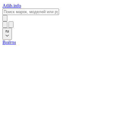
Atlib.info
ru
Войти