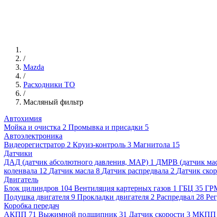
/
Mazda
/
Расходники ТО
/
Масляный фильтр
Автохимия
Мойка и очистка
2
Промывка и присадки
5
Автоэлектроника
Видеорегистратор
2
Круиз-контроль
3
Магнитола
15
Датчики
ДАД (датчик абсолютного давления, MAP)
1
ДМРВ (датчик мас
коленвала
12
Датчик масла
8
Датчик распредвала
2
Датчик ско
Двигатель
Блок цилиндров
104
Вентиляция картерных газов
1
ГБЦ
35
ГР
Подушка двигателя
9
Прокладки двигателя
2
Распредвал
28
Рег
Коробка передач
АКПП
71
Выжимной подшипник
31
Датчик скорости
3
МКПП