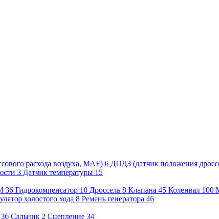
сового расхода воздуха, MAF)
6
ДПДЗ (датчик положения дросс
рости
3
Датчик температуры
15
М
36
Гидрокомпенсатор
10
Дроссель
8
Клапана
45
Коленвал
100
улятор холостого хода
8
Ремень генератора
46
36
Сальник
2
Сцепление
34