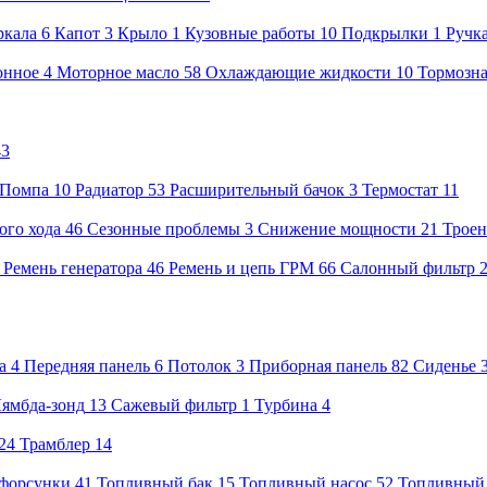
ркала
6
Капот
3
Крыло
1
Кузовные работы
10
Подкрылки
1
Ручк
онное
4
Моторное масло
58
Охлаждающие жидкости
10
Тормозна
43
Помпа
10
Радиатор
53
Расширительный бачок
3
Термостат
11
ого хода
46
Сезонные проблемы
3
Снижение мощности
21
Троен
8
Ремень генератора
46
Ремень и цепь ГРМ
66
Салонный фильтр
а
4
Передняя панель
6
Потолок
3
Приборная панель
82
Сиденье
ямбда-зонд
13
Сажевый фильтр
1
Турбина
4
24
Трамблер
14
форсунки
41
Топливный бак
15
Топливный насос
52
Топливный