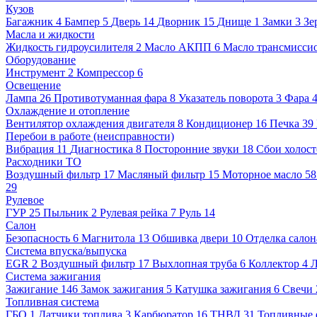
Кузов
Багажник
4
Бампер
5
Дверь
14
Дворник
15
Днище
1
Замки
3
Зе
Масла и жидкости
Жидкость гидроусилителя
2
Масло АКПП
6
Масло трансмисси
Оборудование
Инструмент
2
Компрессор
6
Освещение
Лампа
26
Противотуманная фара
8
Указатель поворота
3
Фара
Охлаждение и отопление
Вентилятор охлаждения двигателя
8
Кондиционер
16
Печка
39
Перебои в работе (неисправности)
Вибрация
11
Диагностика
8
Посторонние звуки
18
Сбои холост
Расходники ТО
Воздушный фильтр
17
Масляный фильтр
15
Моторное масло
5
29
Рулевое
ГУР
25
Пыльник
2
Рулевая рейка
7
Руль
14
Салон
Безопасность
6
Магнитола
13
Обшивка двери
10
Отделка салон
Система впуска/выпуска
EGR
2
Воздушный фильтр
17
Выхлопная труба
6
Коллектор
4
Л
Система зажигания
Зажигание
146
Замок зажигания
5
Катушка зажигания
6
Свечи
Топливная система
ГБО
1
Датчики топлива
3
Карбюратор
16
ТНВД
31
Топливные 