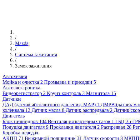
/
Mazda
/
Система зажигания
/
Замок зажигания
Автохимия
Мойка и очистка
2
Промывка и присадки
5
Автоэлектроника
Видеорегистратор
2
Круиз-контроль
3
Магнитола
15
Датчики
ДАД (датчик абсолютного давления, MAP)
1
ДМРВ (датчик мас
коленвала
12
Датчик масла
8
Датчик распредвала
2
Датчик ско
Двигатель
Блок цилиндров
104
Вентиляция картерных газов
1
ГБЦ
35
ГР
Подушка двигателя
9
Прокладки двигателя
2
Распредвал
28
Рег
Коробка передач
АКПП
71
Выжимной подшипник
31
Датчик скорости
3
МКПП