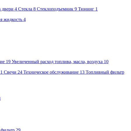
а двери
4
Стекла
8
Стеклоподъемник
9
Тюнинг
1
я жидкость
4
ие
19
Увеличенный расход топлива, масла, воздуха
10
21
Свечи
24
Техническое обслуживание
13
Топливный фильтр
3
 фильтр
29