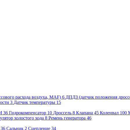
сового расхода воздуха, MAF)
6
ДПДЗ (датчик положения дросс
рости
3
Датчик температуры
15
М
36
Гидрокомпенсатор
10
Дроссель
8
Клапана
45
Коленвал
100
улятор холостого хода
8
Ремень генератора
46
36
Сальник
2
Сцепление
34