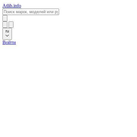
Atlib.info
ru
Войти