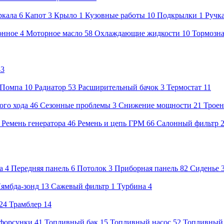
ркала
6
Капот
3
Крыло
1
Кузовные работы
10
Подкрылки
1
Ручк
онное
4
Моторное масло
58
Охлаждающие жидкости
10
Тормозна
43
Помпа
10
Радиатор
53
Расширительный бачок
3
Термостат
11
ого хода
46
Сезонные проблемы
3
Снижение мощности
21
Троен
8
Ремень генератора
46
Ремень и цепь ГРМ
66
Салонный фильтр
а
4
Передняя панель
6
Потолок
3
Приборная панель
82
Сиденье
ямбда-зонд
13
Сажевый фильтр
1
Турбина
4
24
Трамблер
14
форсунки
41
Топливный бак
15
Топливный насос
52
Топливный