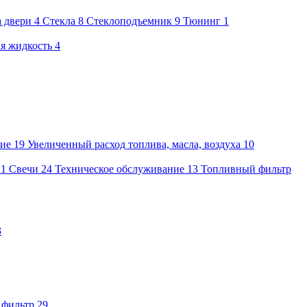
а двери
4
Стекла
8
Стеклоподъемник
9
Тюнинг
1
я жидкость
4
ие
19
Увеличенный расход топлива, масла, воздуха
10
21
Свечи
24
Техническое обслуживание
13
Топливный фильтр
3
 фильтр
29