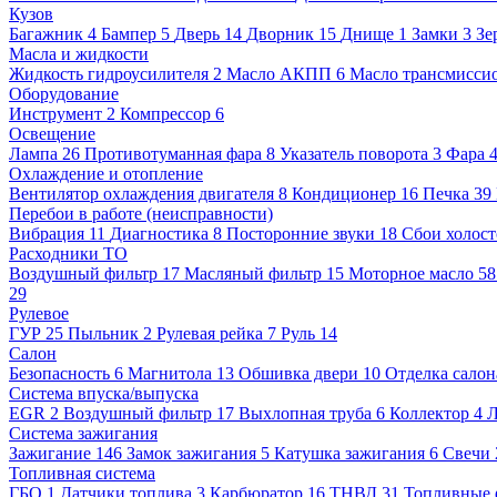
Кузов
Багажник
4
Бампер
5
Дверь
14
Дворник
15
Днище
1
Замки
3
Зе
Масла и жидкости
Жидкость гидроусилителя
2
Масло АКПП
6
Масло трансмисси
Оборудование
Инструмент
2
Компрессор
6
Освещение
Лампа
26
Противотуманная фара
8
Указатель поворота
3
Фара
Охлаждение и отопление
Вентилятор охлаждения двигателя
8
Кондиционер
16
Печка
39
Перебои в работе (неисправности)
Вибрация
11
Диагностика
8
Посторонние звуки
18
Сбои холост
Расходники ТО
Воздушный фильтр
17
Масляный фильтр
15
Моторное масло
5
29
Рулевое
ГУР
25
Пыльник
2
Рулевая рейка
7
Руль
14
Салон
Безопасность
6
Магнитола
13
Обшивка двери
10
Отделка салон
Система впуска/выпуска
EGR
2
Воздушный фильтр
17
Выхлопная труба
6
Коллектор
4
Л
Система зажигания
Зажигание
146
Замок зажигания
5
Катушка зажигания
6
Свечи
Топливная система
ГБО
1
Датчики топлива
3
Карбюратор
16
ТНВД
31
Топливные 