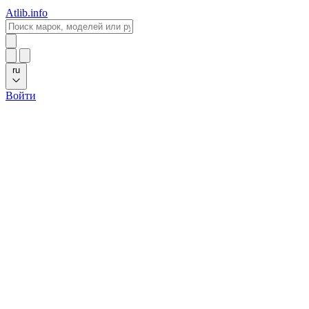
Atlib.info
ru
Войти