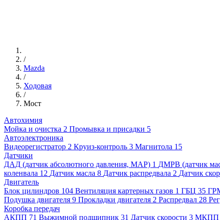
/
Mazda
/
Ходовая
/
Мост
Автохимия
Мойка и очистка
2
Промывка и присадки
5
Автоэлектроника
Видеорегистратор
2
Круиз-контроль
3
Магнитола
15
Датчики
ДАД (датчик абсолютного давления, MAP)
1
ДМРВ (датчик мас
коленвала
12
Датчик масла
8
Датчик распредвала
2
Датчик ско
Двигатель
Блок цилиндров
104
Вентиляция картерных газов
1
ГБЦ
35
ГР
Подушка двигателя
9
Прокладки двигателя
2
Распредвал
28
Рег
Коробка передач
АКПП
71
Выжимной подшипник
31
Датчик скорости
3
МКПП