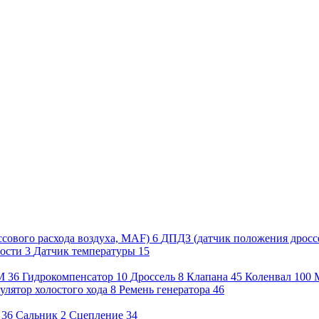
сового расхода воздуха, MAF)
6
ДПДЗ (датчик положения дросс
рости
3
Датчик температуры
15
М
36
Гидрокомпенсатор
10
Дроссель
8
Клапана
45
Коленвал
100
улятор холостого хода
8
Ремень генератора
46
36
Сальник
2
Сцепление
34