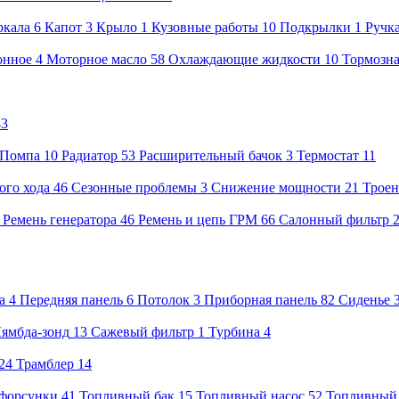
ркала
6
Капот
3
Крыло
1
Кузовные работы
10
Подкрылки
1
Ручк
онное
4
Моторное масло
58
Охлаждающие жидкости
10
Тормозна
43
Помпа
10
Радиатор
53
Расширительный бачок
3
Термостат
11
ого хода
46
Сезонные проблемы
3
Снижение мощности
21
Троен
8
Ремень генератора
46
Ремень и цепь ГРМ
66
Салонный фильтр
а
4
Передняя панель
6
Потолок
3
Приборная панель
82
Сиденье
ямбда-зонд
13
Сажевый фильтр
1
Турбина
4
24
Трамблер
14
форсунки
41
Топливный бак
15
Топливный насос
52
Топливный