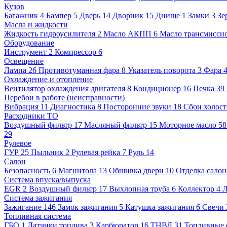
Кузов
Багажник
4
Бампер
5
Дверь
14
Дворник
15
Днище
1
Замки
3
Зе
Масла и жидкости
Жидкость гидроусилителя
2
Масло АКПП
6
Масло трансмисси
Оборудование
Инструмент
2
Компрессор
6
Освещение
Лампа
26
Противотуманная фара
8
Указатель поворота
3
Фара
Охлаждение и отопление
Вентилятор охлаждения двигателя
8
Кондиционер
16
Печка
39
Перебои в работе (неисправности)
Вибрация
11
Диагностика
8
Посторонние звуки
18
Сбои холост
Расходники ТО
Воздушный фильтр
17
Масляный фильтр
15
Моторное масло
5
29
Рулевое
ГУР
25
Пыльник
2
Рулевая рейка
7
Руль
14
Салон
Безопасность
6
Магнитола
13
Обшивка двери
10
Отделка салон
Система впуска/выпуска
EGR
2
Воздушный фильтр
17
Выхлопная труба
6
Коллектор
4
Л
Система зажигания
Зажигание
146
Замок зажигания
5
Катушка зажигания
6
Свечи
Топливная система
ГБО
1
Датчики топлива
3
Карбюратор
16
ТНВД
31
Топливные 