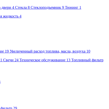
а двери
4
Стекла
8
Стеклоподъемник
9
Тюнинг
1
я жидкость
4
ие
19
Увеличенный расход топлива, масла, воздуха
10
21
Свечи
24
Техническое обслуживание
13
Топливный фильтр
3
 фильтр
29