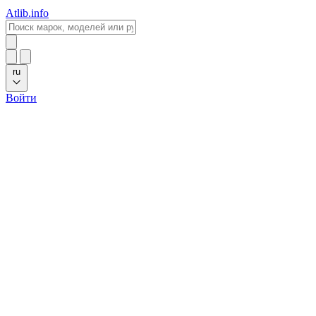
Atlib.info
ru
Войти