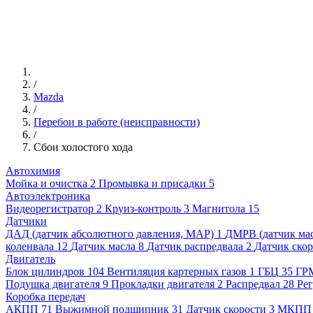
/
Mazda
/
Перебои в работе (неисправности)
/
Сбои холостого хода
Автохимия
Мойка и очистка
2
Промывка и присадки
5
Автоэлектроника
Видеорегистратор
2
Круиз-контроль
3
Магнитола
15
Датчики
ДАД (датчик абсолютного давления, MAP)
1
ДМРВ (датчик мас
коленвала
12
Датчик масла
8
Датчик распредвала
2
Датчик ско
Двигатель
Блок цилиндров
104
Вентиляция картерных газов
1
ГБЦ
35
ГР
Подушка двигателя
9
Прокладки двигателя
2
Распредвал
28
Рег
Коробка передач
АКПП
71
Выжимной подшипник
31
Датчик скорости
3
МКПП