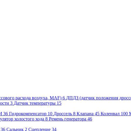
сового расхода воздуха, MAF)
6
ДПДЗ (датчик положения дросс
рости
3
Датчик температуры
15
М
36
Гидрокомпенсатор
10
Дроссель
8
Клапана
45
Коленвал
100
улятор холостого хода
8
Ремень генератора
46
36
Сальник
2
Сцепление
34