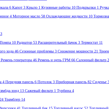
ркала
6
Капот
3
Крыло
1
Кузовные работы
10
Подкрылки
1
Ручк
онное
4
Моторное масло
58
Охлаждающие жидкости
10
Тормозна
43
Помпа
10
Радиатор
53
Расширительный бачок
3
Термостат
11
ого хода
46
Сезонные проблемы
3
Снижение мощности
21
Троен
8
Ремень генератора
46
Ремень и цепь ГРМ
66
Салонный фильтр
а
4
Передняя панель
6
Потолок
3
Приборная панель
82
Сиденье
ямбда-зонд
13
Сажевый фильтр
1
Турбина
4
24
Трамблер
14
форсунки
41
Топливный бак
15
Топливный насос
52
Топливный