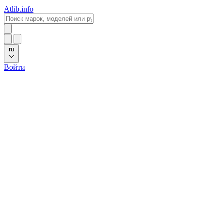
Atlib.info
ru
Войти