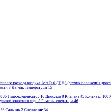
сового расхода воздуха, MAF)
6
ДПДЗ (датчик положения дросс
рости
3
Датчик температуры
15
М
36
Гидрокомпенсатор
10
Дроссель
8
Клапана
45
Коленвал
100
улятор холостого хода
8
Ремень генератора
46
36
Сальник
2
Сцепление
34