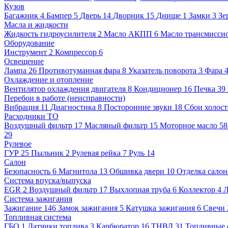
Кузов
Багажник
4
Бампер
5
Дверь
14
Дворник
15
Днище
1
Замки
3
Зе
Масла и жидкости
Жидкость гидроусилителя
2
Масло АКПП
6
Масло трансмисси
Оборудование
Инструмент
2
Компрессор
6
Освещение
Лампа
26
Противотуманная фара
8
Указатель поворота
3
Фара
Охлаждение и отопление
Вентилятор охлаждения двигателя
8
Кондиционер
16
Печка
39
Перебои в работе (неисправности)
Вибрация
11
Диагностика
8
Посторонние звуки
18
Сбои холост
Расходники ТО
Воздушный фильтр
17
Масляный фильтр
15
Моторное масло
5
29
Рулевое
ГУР
25
Пыльник
2
Рулевая рейка
7
Руль
14
Салон
Безопасность
6
Магнитола
13
Обшивка двери
10
Отделка салон
Система впуска/выпуска
EGR
2
Воздушный фильтр
17
Выхлопная труба
6
Коллектор
4
Л
Система зажигания
Зажигание
146
Замок зажигания
5
Катушка зажигания
6
Свечи
Топливная система
ГБО
1
Датчики топлива
3
Карбюратор
16
ТНВД
31
Топливные 