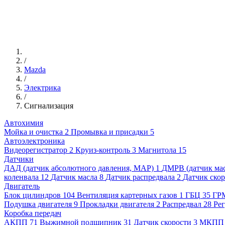
/
Mazda
/
Электрика
/
Сигнализация
Автохимия
Мойка и очистка
2
Промывка и присадки
5
Автоэлектроника
Видеорегистратор
2
Круиз-контроль
3
Магнитола
15
Датчики
ДАД (датчик абсолютного давления, MAP)
1
ДМРВ (датчик мас
коленвала
12
Датчик масла
8
Датчик распредвала
2
Датчик ско
Двигатель
Блок цилиндров
104
Вентиляция картерных газов
1
ГБЦ
35
ГР
Подушка двигателя
9
Прокладки двигателя
2
Распредвал
28
Рег
Коробка передач
АКПП
71
Выжимной подшипник
31
Датчик скорости
3
МКПП