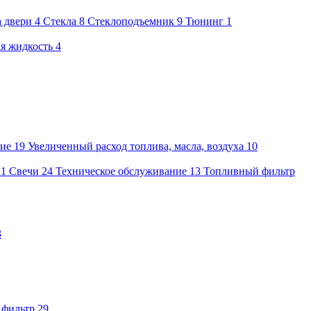
а двери
4
Стекла
8
Стеклоподъемник
9
Тюнинг
1
я жидкость
4
ие
19
Увеличенный расход топлива, масла, воздуха
10
21
Свечи
24
Техническое обслуживание
13
Топливный фильтр
3
 фильтр
29