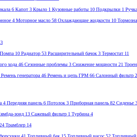
ркала
6
Капот
3
Крыло
1
Кузовные работы
10
Подкрылки
1
Ручк
онное
4
Моторное масло
58
Охлаждающие жидкости
10
Тормозна
43
Помпа
10
Радиатор
53
Расширительный бачок
3
Термостат
11
ого хода
46
Сезонные проблемы
3
Снижение мощности
21
Троен
8
Ремень генератора
46
Ремень и цепь ГРМ
66
Салонный фильтр
а
4
Передняя панель
6
Потолок
3
Приборная панель
82
Сиденье
ямбда-зонд
13
Сажевый фильтр
1
Турбина
4
24
Трамблер
14
форсунки
41
Топливный бак
15
Топливный насос
52
Топливный