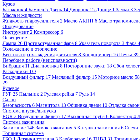
Кузов
Багажник
4
Бампер
5
Дверь
14
Дворник
15
Днище
1
Замки
3
Зе
Масла и жидкости
Жидкость гидроусилителя
2
Масло АКПП
6
Масло трансмисси
Оборудование
Инструмент
2
Компрессор
6
Освещение
Лампа
26
Противотуманная фара
8
Указатель поворота
3
Фара
Охлаждение и отопление
Вентилятор охлаждения двигателя
8
Кондиционер
16
Печка
39
Перебои в работе (неисправности)
Вибрация
11
Диагностика
8
Посторонние звуки
18
Сбои холост
Расходники ТО
Воздушный фильтр
17
Масляный фильтр
15
Моторное масло
5
29
Рулевое
ГУР
25
Пыльник
2
Рулевая рейка
7
Руль
14
Салон
Безопасность
6
Магнитола
13
Обшивка двери
10
Отделка салон
Система впуска/выпуска
EGR
2
Воздушный фильтр
17
Выхлопная труба
6
Коллектор
4
Л
Система зажигания
Зажигание
146
Замок зажигания
5
Катушка зажигания
6
Свечи
Топливная система
ГБО
1
Датчики топлива
3
Карбюратор
16
ТНВД
31
Топливные 