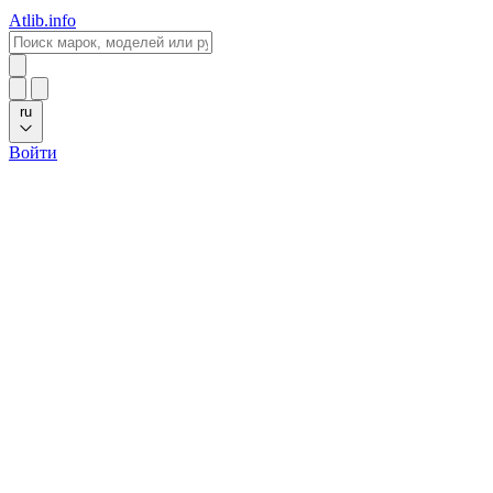
Atlib.info
ru
Войти