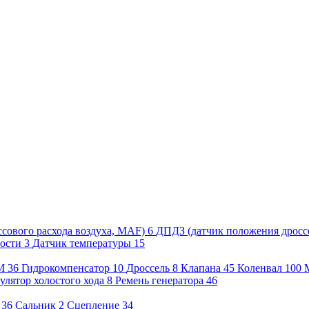
сового расхода воздуха, MAF)
6
ДПДЗ (датчик положения дросс
рости
3
Датчик температуры
15
М
36
Гидрокомпенсатор
10
Дроссель
8
Клапана
45
Коленвал
100
улятор холостого хода
8
Ремень генератора
46
36
Сальник
2
Сцепление
34