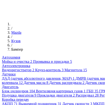
/
Mazda
/
Кузов
/
Бампер
Автохимия
Мойка и очистка
2
Промывка и присадки
5
Автоэлектроника
Видеорегистратор
2
Круиз-контроль
3
Магнитола
15
Датчики
ДАД (датчик абсолютного давления, MAP)
1
ДМРВ (датчик мас
коленвала
12
Датчик масла
8
Датчик распредвала
2
Датчик ско
Двигатель
Блок цилиндров
104
Вентиляция картерных газов
1
ГБЦ
35
ГР
Подушка двигателя
9
Прокладки двигателя
2
Распредвал
28
Рег
Коробка передач
АКПП
71
Выжимной подшипник
31
Датчик скорости
3
МКПП