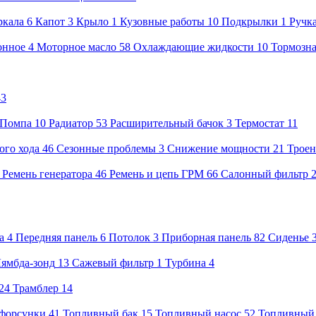
ркала
6
Капот
3
Крыло
1
Кузовные работы
10
Подкрылки
1
Ручк
онное
4
Моторное масло
58
Охлаждающие жидкости
10
Тормозна
43
Помпа
10
Радиатор
53
Расширительный бачок
3
Термостат
11
ого хода
46
Сезонные проблемы
3
Снижение мощности
21
Троен
8
Ремень генератора
46
Ремень и цепь ГРМ
66
Салонный фильтр
а
4
Передняя панель
6
Потолок
3
Приборная панель
82
Сиденье
ямбда-зонд
13
Сажевый фильтр
1
Турбина
4
24
Трамблер
14
форсунки
41
Топливный бак
15
Топливный насос
52
Топливный