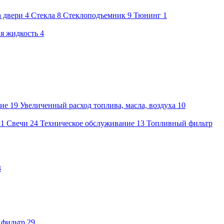
а двери
4
Стекла
8
Стеклоподъемник
9
Тюнинг
1
я жидкость
4
ие
19
Увеличенный расход топлива, масла, воздуха
10
21
Свечи
24
Техническое обслуживание
13
Топливный фильтр
3
 фильтр
29