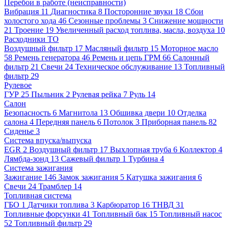
Перебои в работе (неисправности)
Вибрация
11
Диагностика
8
Посторонние звуки
18
Сбои
холостого хода
46
Сезонные проблемы
3
Снижение мощности
21
Троение
19
Увеличенный расход топлива, масла, воздуха
10
Расходники ТО
Воздушный фильтр
17
Масляный фильтр
15
Моторное масло
58
Ремень генератора
46
Ремень и цепь ГРМ
66
Салонный
фильтр
21
Свечи
24
Техническое обслуживание
13
Топливный
фильтр
29
Рулевое
ГУР
25
Пыльник
2
Рулевая рейка
7
Руль
14
Салон
Безопасность
6
Магнитола
13
Обшивка двери
10
Отделка
салона
4
Передняя панель
6
Потолок
3
Приборная панель
82
Сиденье
3
Система впуска/выпуска
EGR
2
Воздушный фильтр
17
Выхлопная труба
6
Коллектор
4
Лямбда-зонд
13
Сажевый фильтр
1
Турбина
4
Система зажигания
Зажигание
146
Замок зажигания
5
Катушка зажигания
6
Свечи
24
Трамблер
14
Топливная система
ГБО
1
Датчики топлива
3
Карбюратор
16
ТНВД
31
Топливные форсунки
41
Топливный бак
15
Топливный насос
52
Топливный фильтр
29