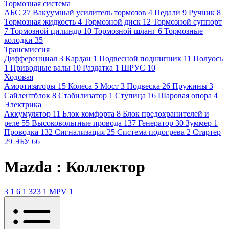
Тормозная система
АБС
27
Вакуумный усилитель тормозов
4
Педали
9
Ручник
8
Тормозная жидкость
4
Тормозной диск
12
Тормозной суппорт
7
Тормозной цилиндр
10
Тормозной шланг
6
Тормозные
колодки
35
Трансмиссия
Дифференциал
3
Кардан
1
Подвесной подшипник
11
Полуось
1
Приводные валы
10
Раздатка
1
ШРУС
10
Ходовая
Амортизаторы
15
Колеса
5
Мост
3
Подвеска
26
Пружины
3
Сайлентблок
8
Стабилизатор
1
Ступица
16
Шаровая опора
4
Электрика
Аккумулятор
11
Блок комфорта
8
Блок предохранителей и
реле
55
Высоковольтные провода
137
Генератор
30
Зуммер
1
Проводка
132
Сигнализация
25
Система подогрева
2
Стартер
29
ЭБУ
66
Mazda : Коллектор
3
1
6
1
323
1
MPV
1