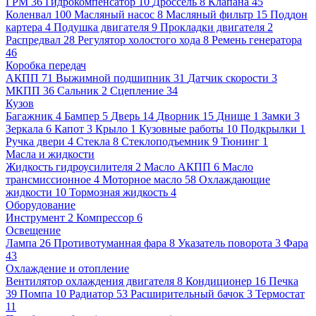
ГРМ
36
Гидрокомпенсатор
10
Дроссель
8
Клапана
45
Коленвал
100
Масляный насос
8
Масляный фильтр
15
Поддон
картера
4
Подушка двигателя
9
Прокладки двигателя
2
Распредвал
28
Регулятор холостого хода
8
Ремень генератора
46
Коробка передач
АКПП
71
Выжимной подшипник
31
Датчик скорости
3
МКПП
36
Сальник
2
Сцепление
34
Кузов
Багажник
4
Бампер
5
Дверь
14
Дворник
15
Днище
1
Замки
3
Зеркала
6
Капот
3
Крыло
1
Кузовные работы
10
Подкрылки
1
Ручка двери
4
Стекла
8
Стеклоподъемник
9
Тюнинг
1
Масла и жидкости
Жидкость гидроусилителя
2
Масло АКПП
6
Масло
трансмиссионное
4
Моторное масло
58
Охлаждающие
жидкости
10
Тормозная жидкость
4
Оборудование
Инструмент
2
Компрессор
6
Освещение
Лампа
26
Противотуманная фара
8
Указатель поворота
3
Фара
43
Охлаждение и отопление
Вентилятор охлаждения двигателя
8
Кондиционер
16
Печка
39
Помпа
10
Радиатор
53
Расширительный бачок
3
Термостат
11