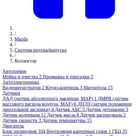
/
Mazda
/
Система впуска/выпуска
/
Коллектор
Автохимия
Мойка и очистка
2
Промывка и присадки
5
Автоэлектроника
Видеорегистратор
2
Круиз-контроль
3
Магнитола
15
Датчики
ДАД (датчик абсолютного давления, MAP)
1
ДМРВ (датчик
массового расхода воздуха, MAF)
6
ДПДЗ (датчик положения
дроссельной заслонки)
4
Датчик АБС
5
Датчик детонации
3
Датчик коленвала
12
Датчик масла
8
Датчик распредвала
2
Датчик скорости
3
Датчик температуры
15
Двигатель
Блок цилиндров
104
Вентиляция картерных газов
1
ГБЦ
35