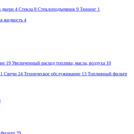
а двери
4
Стекла
8
Стеклоподъемник
9
Тюнинг
1
я жидкость
4
ие
19
Увеличенный расход топлива, масла, воздуха
10
21
Свечи
24
Техническое обслуживание
13
Топливный фильтр
3
 фильтр
29