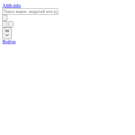
Atlib.info
ru
Войти