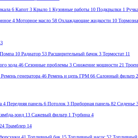
ркала
6
Капот
3
Крыло
1
Кузовные работы
10
Подкрылки
1
Ручк
онное
4
Моторное масло
58
Охлаждающие жидкости
10
Тормозна
43
Помпа
10
Радиатор
53
Расширительный бачок
3
Термостат
11
ого хода
46
Сезонные проблемы
3
Снижение мощности
21
Троен
8
Ремень генератора
46
Ремень и цепь ГРМ
66
Салонный фильтр
а
4
Передняя панель
6
Потолок
3
Приборная панель
82
Сиденье
ямбда-зонд
13
Сажевый фильтр
1
Турбина
4
24
Трамблер
14
форсунки
41
Топливный бак
15
Топливный насос
52
Топливный