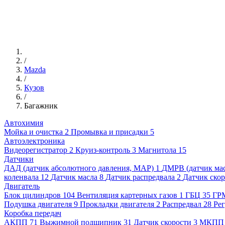
/
Mazda
/
Кузов
/
Багажник
Автохимия
Мойка и очистка
2
Промывка и присадки
5
Автоэлектроника
Видеорегистратор
2
Круиз-контроль
3
Магнитола
15
Датчики
ДАД (датчик абсолютного давления, MAP)
1
ДМРВ (датчик мас
коленвала
12
Датчик масла
8
Датчик распредвала
2
Датчик ско
Двигатель
Блок цилиндров
104
Вентиляция картерных газов
1
ГБЦ
35
ГР
Подушка двигателя
9
Прокладки двигателя
2
Распредвал
28
Рег
Коробка передач
АКПП
71
Выжимной подшипник
31
Датчик скорости
3
МКПП