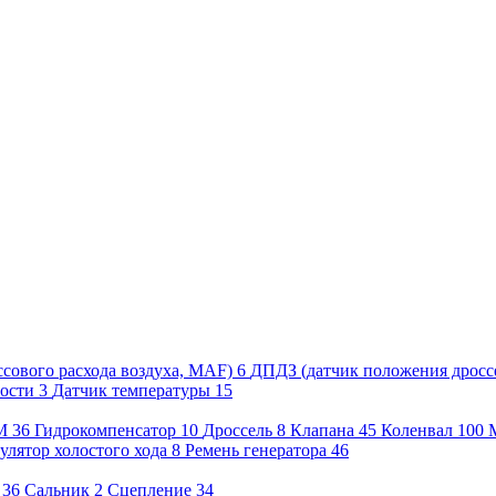
сового расхода воздуха, MAF)
6
ДПДЗ (датчик положения дросс
рости
3
Датчик температуры
15
М
36
Гидрокомпенсатор
10
Дроссель
8
Клапана
45
Коленвал
100
улятор холостого хода
8
Ремень генератора
46
36
Сальник
2
Сцепление
34