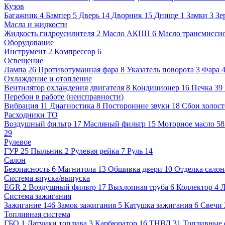
Кузов
Багажник
4
Бампер
5
Дверь
14
Дворник
15
Днище
1
Замки
3
Зе
Масла и жидкости
Жидкость гидроусилителя
2
Масло АКПП
6
Масло трансмисси
Оборудование
Инструмент
2
Компрессор
6
Освещение
Лампа
26
Противотуманная фара
8
Указатель поворота
3
Фара
Охлаждение и отопление
Вентилятор охлаждения двигателя
8
Кондиционер
16
Печка
39
Перебои в работе (неисправности)
Вибрация
11
Диагностика
8
Посторонние звуки
18
Сбои холост
Расходники ТО
Воздушный фильтр
17
Масляный фильтр
15
Моторное масло
5
29
Рулевое
ГУР
25
Пыльник
2
Рулевая рейка
7
Руль
14
Салон
Безопасность
6
Магнитола
13
Обшивка двери
10
Отделка салон
Система впуска/выпуска
EGR
2
Воздушный фильтр
17
Выхлопная труба
6
Коллектор
4
Л
Система зажигания
Зажигание
146
Замок зажигания
5
Катушка зажигания
6
Свечи
Топливная система
ГБО
1
Датчики топлива
3
Карбюратор
16
ТНВД
31
Топливные 