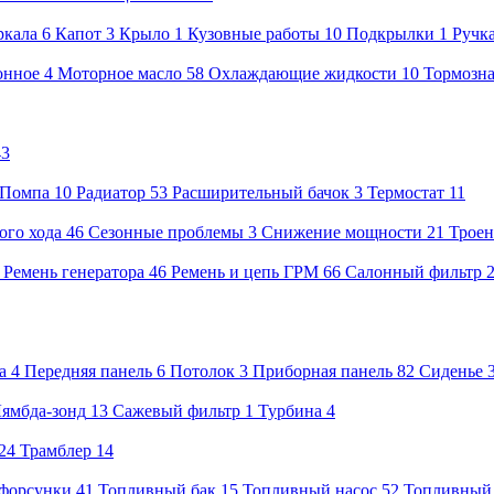
ркала
6
Капот
3
Крыло
1
Кузовные работы
10
Подкрылки
1
Ручк
онное
4
Моторное масло
58
Охлаждающие жидкости
10
Тормозна
43
Помпа
10
Радиатор
53
Расширительный бачок
3
Термостат
11
ого хода
46
Сезонные проблемы
3
Снижение мощности
21
Троен
8
Ремень генератора
46
Ремень и цепь ГРМ
66
Салонный фильтр
а
4
Передняя панель
6
Потолок
3
Приборная панель
82
Сиденье
ямбда-зонд
13
Сажевый фильтр
1
Турбина
4
24
Трамблер
14
форсунки
41
Топливный бак
15
Топливный насос
52
Топливный