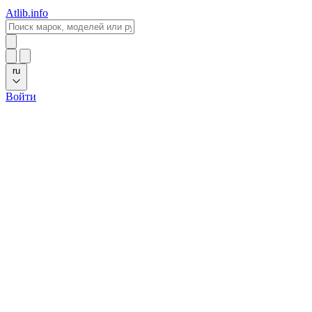
Atlib.info
ru
Войти