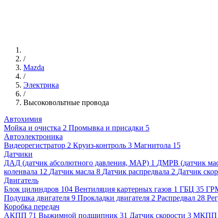
/
Mazda
/
Электрика
/
Высоковольтные провода
Автохимия
Мойка и очистка
2
Промывка и присадки
5
Автоэлектроника
Видеорегистратор
2
Круиз-контроль
3
Магнитола
15
Датчики
ДАД (датчик абсолютного давления, MAP)
1
ДМРВ (датчик мас
коленвала
12
Датчик масла
8
Датчик распредвала
2
Датчик ско
Двигатель
Блок цилиндров
104
Вентиляция картерных газов
1
ГБЦ
35
ГР
Подушка двигателя
9
Прокладки двигателя
2
Распредвал
28
Рег
Коробка передач
АКПП
71
Выжимной подшипник
31
Датчик скорости
3
МКПП