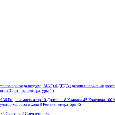
сового расхода воздуха, MAF)
6
ДПДЗ (датчик положения дросс
рости
3
Датчик температуры
15
М
36
Гидрокомпенсатор
10
Дроссель
8
Клапана
45
Коленвал
100
улятор холостого хода
8
Ремень генератора
46
36
Сальник
2
Сцепление
34