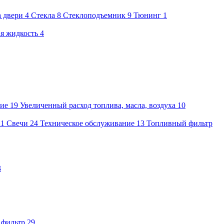
а двери
4
Стекла
8
Стеклоподъемник
9
Тюнинг
1
я жидкость
4
ие
19
Увеличенный расход топлива, масла, воздуха
10
21
Свечи
24
Техническое обслуживание
13
Топливный фильтр
3
 фильтр
29