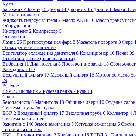
Кузов
Багажник
4
Бампер
5
Дверь
14
Дворник
15
Днище
1
Замки
3
Зе
Масла и жидкости
Жидкость гидроусилителя
2
Масло АКПП
6
Масло трансмисси
Оборудование
Инструмент
2
Компрессор
6
Освещение
Лампа
26
Противотуманная фара
8
Указатель поворота
3
Фара
Охлаждение и отопление
Вентилятор охлаждения двигателя
8
Кондиционер
16
Печка
39
Перебои в работе (неисправности)
Вибрация
11
Диагностика
8
Посторонние звуки
18
Сбои холост
Расходники ТО
Воздушный фильтр
17
Масляный фильтр
15
Моторное масло
5
29
Рулевое
ГУР
25
Пыльник
2
Рулевая рейка
7
Руль
14
Салон
Безопасность
6
Магнитола
13
Обшивка двери
10
Отделка салон
Система впуска/выпуска
EGR
2
Воздушный фильтр
17
Выхлопная труба
6
Коллектор
4
Л
Система зажигания
Зажигание
146
Замок зажигания
5
Катушка зажигания
6
Свечи
Топливная система
ГБО
1
Датчики топлива
3
Карбюратор
16
ТНВД
31
Топливные 