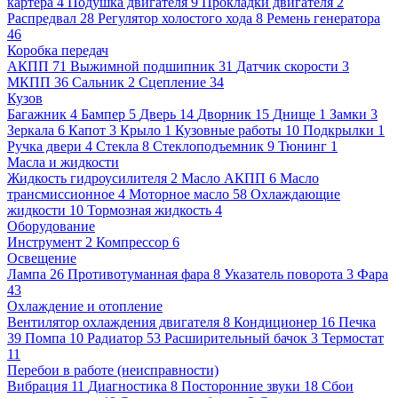
картера
4
Подушка двигателя
9
Прокладки двигателя
2
Распредвал
28
Регулятор холостого хода
8
Ремень генератора
46
Коробка передач
АКПП
71
Выжимной подшипник
31
Датчик скорости
3
МКПП
36
Сальник
2
Сцепление
34
Кузов
Багажник
4
Бампер
5
Дверь
14
Дворник
15
Днище
1
Замки
3
Зеркала
6
Капот
3
Крыло
1
Кузовные работы
10
Подкрылки
1
Ручка двери
4
Стекла
8
Стеклоподъемник
9
Тюнинг
1
Масла и жидкости
Жидкость гидроусилителя
2
Масло АКПП
6
Масло
трансмиссионное
4
Моторное масло
58
Охлаждающие
жидкости
10
Тормозная жидкость
4
Оборудование
Инструмент
2
Компрессор
6
Освещение
Лампа
26
Противотуманная фара
8
Указатель поворота
3
Фара
43
Охлаждение и отопление
Вентилятор охлаждения двигателя
8
Кондиционер
16
Печка
39
Помпа
10
Радиатор
53
Расширительный бачок
3
Термостат
11
Перебои в работе (неисправности)
Вибрация
11
Диагностика
8
Посторонние звуки
18
Сбои