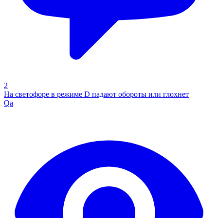
2
На светофоре в режиме D падают обороты или глохнет
Qa