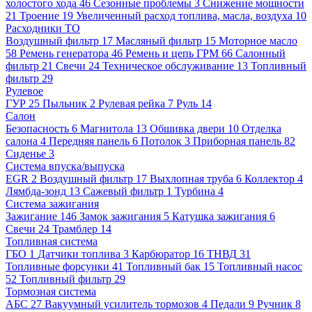
холостого хода
46
Сезонные проблемы
3
Снижение мощности
21
Троение
19
Увеличенный расход топлива, масла, воздуха
10
Расходники ТО
Воздушный фильтр
17
Масляный фильтр
15
Моторное масло
58
Ремень генератора
46
Ремень и цепь ГРМ
66
Салонный
фильтр
21
Свечи
24
Техническое обслуживание
13
Топливный
фильтр
29
Рулевое
ГУР
25
Пыльник
2
Рулевая рейка
7
Руль
14
Салон
Безопасность
6
Магнитола
13
Обшивка двери
10
Отделка
салона
4
Передняя панель
6
Потолок
3
Приборная панель
82
Сиденье
3
Система впуска/выпуска
EGR
2
Воздушный фильтр
17
Выхлопная труба
6
Коллектор
4
Лямбда-зонд
13
Сажевый фильтр
1
Турбина
4
Система зажигания
Зажигание
146
Замок зажигания
5
Катушка зажигания
6
Свечи
24
Трамблер
14
Топливная система
ГБО
1
Датчики топлива
3
Карбюратор
16
ТНВД
31
Топливные форсунки
41
Топливный бак
15
Топливный насос
52
Топливный фильтр
29
Тормозная система
АБС
27
Вакуумный усилитель тормозов
4
Педали
9
Ручник
8