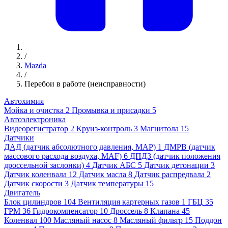
/
Mazda
/
Перебои в работе (неисправности)
Автохимия
Мойка и очистка
2
Промывка и присадки
5
Автоэлектроника
Видеорегистратор
2
Круиз-контроль
3
Магнитола
15
Датчики
ДАД (датчик абсолютного давления, MAP)
1
ДМРВ (датчик
массового расхода воздуха, MAF)
6
ДПДЗ (датчик положения
дроссельной заслонки)
4
Датчик АБС
5
Датчик детонации
3
Датчик коленвала
12
Датчик масла
8
Датчик распредвала
2
Датчик скорости
3
Датчик температуры
15
Двигатель
Блок цилиндров
104
Вентиляция картерных газов
1
ГБЦ
35
ГРМ
36
Гидрокомпенсатор
10
Дроссель
8
Клапана
45
Коленвал
100
Масляный насос
8
Масляный фильтр
15
Поддон