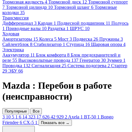
Тормозная жидкость
4
Тормозной диск
12
Тормозной суппорт
7
Тормозной цилиндр
10
Тормозной шланг
6
Тормозные
колодки
35
Трансмиссия
Дифференциал
3
Кардан
1
Подвесной подшипник
11
Полуось
1
Приводные валы
10
Раздатка
1
ШРУС
10
Ходовая
Амортизаторы
15
Колеса
5
Мост
3
Подвеска
26
Пружины
3
Сайлентблок
8
Стабилизатор
1
Ступица
16
Шаровая опора
4
Электрика
Аккумулятор
11
Блок комфорта
8
Блок предохранителей и
реле
55
Высоковольтные провода
137
Генератор
30
Зуммер
1
Проводка
132
Сигнализация
25
Система подогрева
2
Стартер
29
ЭБУ
66
Mazda : Перебои в работе
(неисправности)
Популярные
Все
3
10
5
1
6
14
323
17
626
42
929
2
Axela
1
BT-50
1
Bongo
Friendee
6
CX-5
1
Показать все →