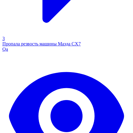
3
Пропала резвость машины Мазда СХ7
Qa