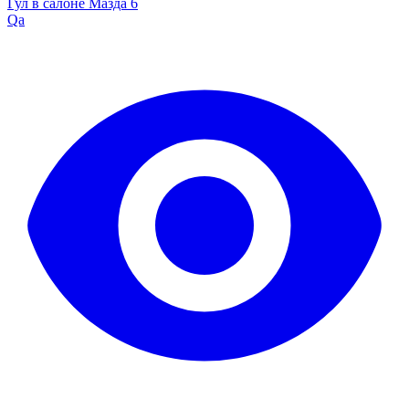
Гул в салоне Мазда 6
Qa