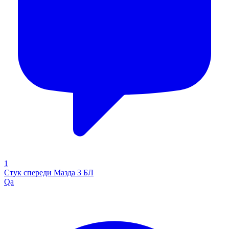
1
Стук спереди Мазда 3 БЛ
Qa