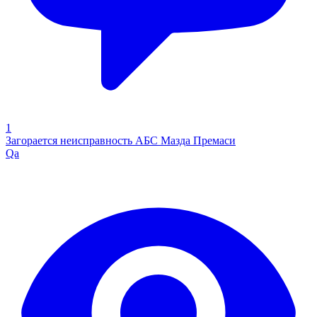
1
Загорается неисправность АБС Мазда Премаси
Qa