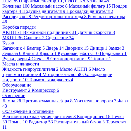
ГРМ
36
Гидрокомпенсатор
10
Дроссель
8
Клапана
45
Коленвал
100
Масляный насос
8
Масляный фильтр
15
Поддон
картера
4
Подушка двигателя
9
Прокладки двигателя
2
Распредвал
28
Регулятор холостого хода
8
Ремень генератора
46
Коробка передач
АКПП
71
Выжимной подшипник
31
Датчик скорости
3
МКПП
36
Сальник
2
Сцепление
34
Кузов
Багажник
4
Бампер
5
Дверь
14
Дворник
15
Днище
1
Замки
3
Зеркала
6
Капот
3
Крыло
1
Кузовные работы
10
Подкрылки
1
Ручка двери
4
Стекла
8
Стеклоподъемник
9
Тюнинг
1
Масла и жидкости
Жидкость гидроусилителя
2
Масло АКПП
6
Масло
трансмиссионное
4
Моторное масло
58
Охлаждающие
жидкости
10
Тормозная жидкость
4
Оборудование
Инструмент
2
Компрессор
6
Освещение
Лампа
26
Противотуманная фара
8
Указатель поворота
3
Фара
43
Охлаждение и отопление
Вентилятор охлаждения двигателя
8
Кондиционер
16
Печка
39
Помпа
10
Радиатор
53
Расширительный бачок
3
Термостат
11