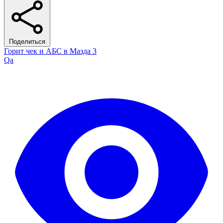
Поделиться
Горит чек и АБС в Мазда 3
Qa