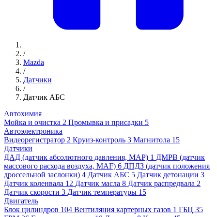
/
Mazda
/
Датчики
/
Датчик АБС
Автохимия
Мойка и очистка
2
Промывка и присадки
5
Автоэлектроника
Видеорегистратор
2
Круиз-контроль
3
Магнитола
15
Датчики
ДАД (датчик абсолютного давления, MAP)
1
ДМРВ (датчик
массового расхода воздуха, MAF)
6
ДПДЗ (датчик положения
дроссельной заслонки)
4
Датчик АБС
5
Датчик детонации
3
Датчик коленвала
12
Датчик масла
8
Датчик распредвала
2
Датчик скорости
3
Датчик температуры
15
Двигатель
Блок цилиндров
104
Вентиляция картерных газов
1
ГБЦ
35