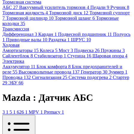
Тормозная система
АБС
27
Вакуумный усилитель тормозов
4
Педали
9
Ручник
8
Тормозная жидкость
4
Тормозной диск
12
Тормозной суппорт
7
Тормозной цилиндр
10
Тормозной шланг
6
Тормозные
колодки
35
Трансмиссия
Дифференциал
3
Кардан
1
Подвесной подшипник
11
Полуось
1
Приводные валы
10
Раздатка
1
ШРУС
10
Ходовая
Амортизаторы
15
Колеса
5
Мост
3
Подвеска
26
Пружины
3
Сайлентблок
8
Стабилизатор
1
Ступица
16
Шаровая опора
4
Электрика
Аккумулятор
11
Блок комфорта
8
Блок предохранителей и
реле
55
Высоковольтные провода
137
Генератор
30
Зуммер
1
Проводка
132
Сигнализация
25
Система подогрева
2
Стартер
29
ЭБУ
66
Mazda : Датчик АБС
3
1
5
1
626
1
MPV
1
Premacy
1