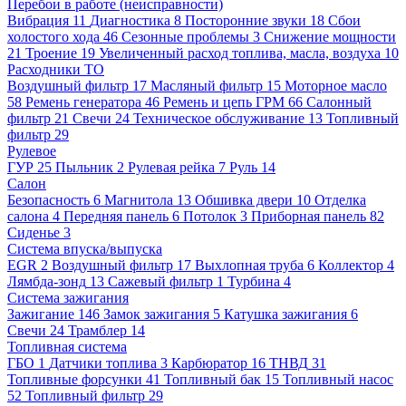
Перебои в работе (неисправности)
Вибрация
11
Диагностика
8
Посторонние звуки
18
Сбои
холостого хода
46
Сезонные проблемы
3
Снижение мощности
21
Троение
19
Увеличенный расход топлива, масла, воздуха
10
Расходники ТО
Воздушный фильтр
17
Масляный фильтр
15
Моторное масло
58
Ремень генератора
46
Ремень и цепь ГРМ
66
Салонный
фильтр
21
Свечи
24
Техническое обслуживание
13
Топливный
фильтр
29
Рулевое
ГУР
25
Пыльник
2
Рулевая рейка
7
Руль
14
Салон
Безопасность
6
Магнитола
13
Обшивка двери
10
Отделка
салона
4
Передняя панель
6
Потолок
3
Приборная панель
82
Сиденье
3
Система впуска/выпуска
EGR
2
Воздушный фильтр
17
Выхлопная труба
6
Коллектор
4
Лямбда-зонд
13
Сажевый фильтр
1
Турбина
4
Система зажигания
Зажигание
146
Замок зажигания
5
Катушка зажигания
6
Свечи
24
Трамблер
14
Топливная система
ГБО
1
Датчики топлива
3
Карбюратор
16
ТНВД
31
Топливные форсунки
41
Топливный бак
15
Топливный насос
52
Топливный фильтр
29