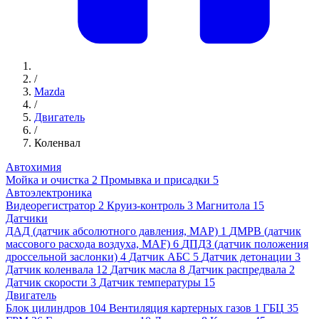
/
Mazda
/
Двигатель
/
Коленвал
Автохимия
Мойка и очистка
2
Промывка и присадки
5
Автоэлектроника
Видеорегистратор
2
Круиз-контроль
3
Магнитола
15
Датчики
ДАД (датчик абсолютного давления, MAP)
1
ДМРВ (датчик
массового расхода воздуха, MAF)
6
ДПДЗ (датчик положения
дроссельной заслонки)
4
Датчик АБС
5
Датчик детонации
3
Датчик коленвала
12
Датчик масла
8
Датчик распредвала
2
Датчик скорости
3
Датчик температуры
15
Двигатель
Блок цилиндров
104
Вентиляция картерных газов
1
ГБЦ
35