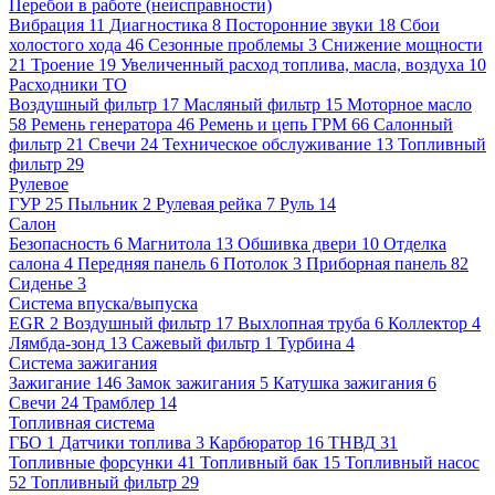
Перебои в работе (неисправности)
Вибрация
11
Диагностика
8
Посторонние звуки
18
Сбои
холостого хода
46
Сезонные проблемы
3
Снижение мощности
21
Троение
19
Увеличенный расход топлива, масла, воздуха
10
Расходники ТО
Воздушный фильтр
17
Масляный фильтр
15
Моторное масло
58
Ремень генератора
46
Ремень и цепь ГРМ
66
Салонный
фильтр
21
Свечи
24
Техническое обслуживание
13
Топливный
фильтр
29
Рулевое
ГУР
25
Пыльник
2
Рулевая рейка
7
Руль
14
Салон
Безопасность
6
Магнитола
13
Обшивка двери
10
Отделка
салона
4
Передняя панель
6
Потолок
3
Приборная панель
82
Сиденье
3
Система впуска/выпуска
EGR
2
Воздушный фильтр
17
Выхлопная труба
6
Коллектор
4
Лямбда-зонд
13
Сажевый фильтр
1
Турбина
4
Система зажигания
Зажигание
146
Замок зажигания
5
Катушка зажигания
6
Свечи
24
Трамблер
14
Топливная система
ГБО
1
Датчики топлива
3
Карбюратор
16
ТНВД
31
Топливные форсунки
41
Топливный бак
15
Топливный насос
52
Топливный фильтр
29