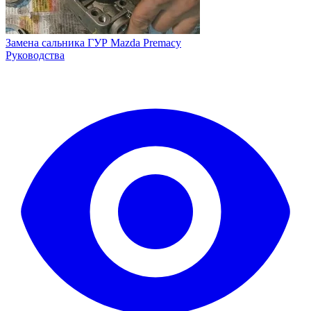
Замена сальника ГУР Mazda Premacy
Руководства