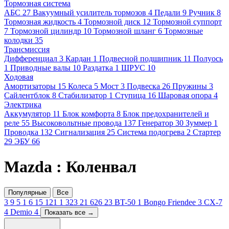
Тормозная система
АБС
27
Вакуумный усилитель тормозов
4
Педали
9
Ручник
8
Тормозная жидкость
4
Тормозной диск
12
Тормозной суппорт
7
Тормозной цилиндр
10
Тормозной шланг
6
Тормозные
колодки
35
Трансмиссия
Дифференциал
3
Кардан
1
Подвесной подшипник
11
Полуось
1
Приводные валы
10
Раздатка
1
ШРУС
10
Ходовая
Амортизаторы
15
Колеса
5
Мост
3
Подвеска
26
Пружины
3
Сайлентблок
8
Стабилизатор
1
Ступица
16
Шаровая опора
4
Электрика
Аккумулятор
11
Блок комфорта
8
Блок предохранителей и
реле
55
Высоковольтные провода
137
Генератор
30
Зуммер
1
Проводка
132
Сигнализация
25
Система подогрева
2
Стартер
29
ЭБУ
66
Mazda : Коленвал
Популярные
Все
3
9
5
1
6
15
121
1
323
21
626
23
BT-50
1
Bongo Friendee
3
CX-7
4
Demio
4
Показать все →