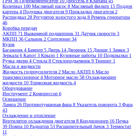
ГРМ
36
Гидрокомпенсатор
10
Дроссель
8
Клапана
45
Коленвал
100
Масляный насос
8
Масляный фильтр
15
Поддон
картера
4
Подушка двигателя
9
Прокладки двигателя
2
Распредвал
28
Регулятор холостого хода
8
Ремень генератора
46
Коробка передач
АКПП
71
Выжимной подшипник
31
Датчик скорости
3
МКПП
36
Сальник
2
Сцепление
34
Кузов
Багажник
4
Бампер
5
Дверь
14
Дворник
15
Днище
1
Замки
3
Зеркала
6
Капот
3
Крыло
1
Кузовные работы
10
Подкрылки
1
Ручка двери
4
Стекла
8
Стеклоподъемник
9
Тюнинг
1
Масла и жидкости
Жидкость гидроусилителя
2
Масло АКПП
6
Масло
трансмиссионное
4
Моторное масло
58
Охлаждающие
жидкости
10
Тормозная жидкость
4
Оборудование
Инструмент
2
Компрессор
6
Освещение
Лампа
26
Противотуманная фара
8
Указатель поворота
3
Фара
43
Охлаждение и отопление
Вентилятор охлаждения двигателя
8
Кондиционер
16
Печка
39
Помпа
10
Радиатор
53
Расширительный бачок
3
Термостат
11