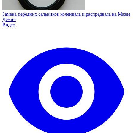
Замена передних сальников коленвала и распредвала на Мазде
Демио
Видео