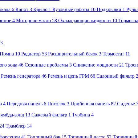
ркала
6
Капот
3
Крыло
1
Кузовные работы
10
Подкрылки
1
Ручк
онное
4
Моторное масло
58
Охлаждающие жидкости
10
Тормозна
43
Помпа
10
Радиатор
53
Расширительный бачок
3
Термостат
11
ого хода
46
Сезонные проблемы
3
Снижение мощности
21
Троен
8
Ремень генератора
46
Ремень и цепь ГРМ
66
Салонный фильтр
а
4
Передняя панель
6
Потолок
3
Приборная панель
82
Сиденье
ямбда-зонд
13
Сажевый фильтр
1
Турбина
4
24
Трамблер
14
форсунки
41
Топливный бак
15
Топливный насос
52
Топливный