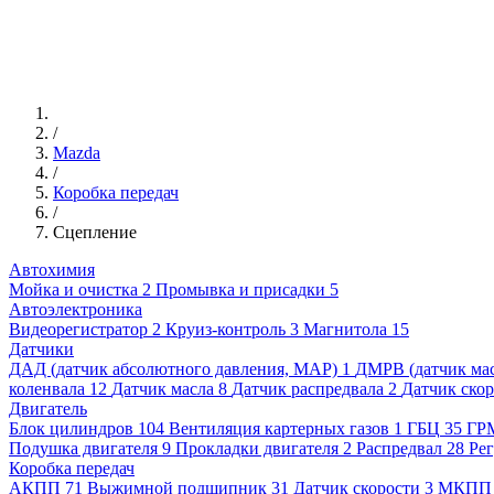
/
Mazda
/
Коробка передач
/
Сцепление
Автохимия
Мойка и очистка
2
Промывка и присадки
5
Автоэлектроника
Видеорегистратор
2
Круиз-контроль
3
Магнитола
15
Датчики
ДАД (датчик абсолютного давления, MAP)
1
ДМРВ (датчик мас
коленвала
12
Датчик масла
8
Датчик распредвала
2
Датчик ско
Двигатель
Блок цилиндров
104
Вентиляция картерных газов
1
ГБЦ
35
ГР
Подушка двигателя
9
Прокладки двигателя
2
Распредвал
28
Рег
Коробка передач
АКПП
71
Выжимной подшипник
31
Датчик скорости
3
МКПП