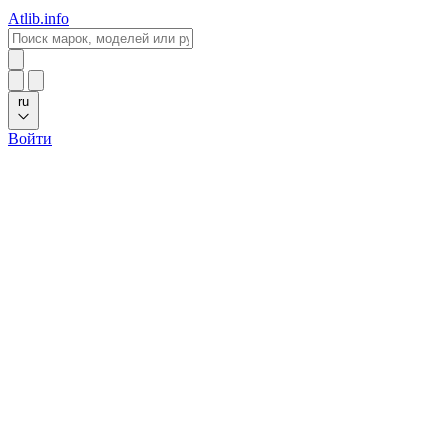
Atlib.info
ru
Войти