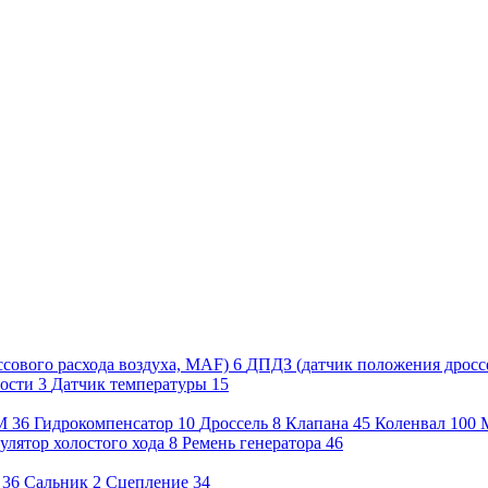
сового расхода воздуха, MAF)
6
ДПДЗ (датчик положения дросс
рости
3
Датчик температуры
15
М
36
Гидрокомпенсатор
10
Дроссель
8
Клапана
45
Коленвал
100
улятор холостого хода
8
Ремень генератора
46
36
Сальник
2
Сцепление
34