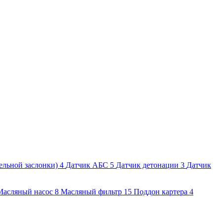
ельной заслонки)
4
Датчик АБС
5
Датчик детонации
3
Датчик
Масляный насос
8
Масляный фильтр
15
Поддон картера
4