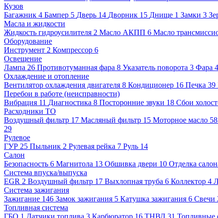
Кузов
Багажник
4
Бампер
5
Дверь
14
Дворник
15
Днище
1
Замки
3
Зе
Масла и жидкости
Жидкость гидроусилителя
2
Масло АКПП
6
Масло трансмисси
Оборудование
Инструмент
2
Компрессор
6
Освещение
Лампа
26
Противотуманная фара
8
Указатель поворота
3
Фара
Охлаждение и отопление
Вентилятор охлаждения двигателя
8
Кондиционер
16
Печка
39
Перебои в работе (неисправности)
Вибрация
11
Диагностика
8
Посторонние звуки
18
Сбои холост
Расходники ТО
Воздушный фильтр
17
Масляный фильтр
15
Моторное масло
5
29
Рулевое
ГУР
25
Пыльник
2
Рулевая рейка
7
Руль
14
Салон
Безопасность
6
Магнитола
13
Обшивка двери
10
Отделка салон
Система впуска/выпуска
EGR
2
Воздушный фильтр
17
Выхлопная труба
6
Коллектор
4
Л
Система зажигания
Зажигание
146
Замок зажигания
5
Катушка зажигания
6
Свечи
Топливная система
ГБО
1
Датчики топлива
3
Карбюратор
16
ТНВД
31
Топливные 