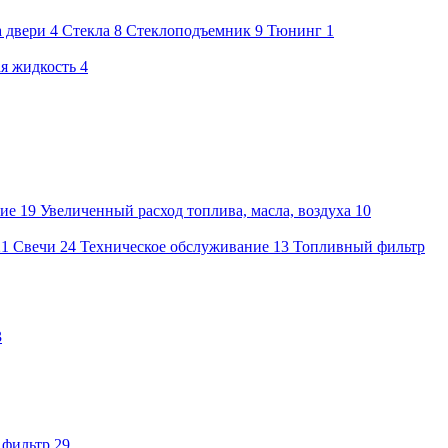
а двери
4
Стекла
8
Стеклоподъемник
9
Тюнинг
1
я жидкость
4
ие
19
Увеличенный расход топлива, масла, воздуха
10
21
Свечи
24
Техническое обслуживание
13
Топливный фильтр
3
 фильтр
29