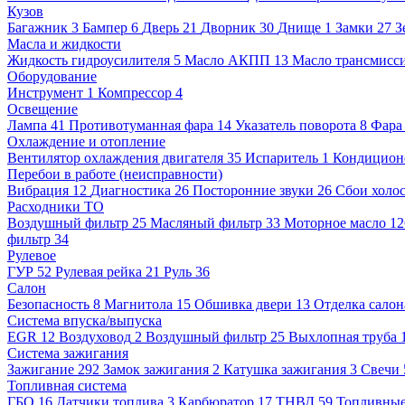
Кузов
Багажник
3
Бампер
6
Дверь
21
Дворник
30
Днище
1
Замки
27
З
Масла и жидкости
Жидкость гидроусилителя
5
Масло АКПП
13
Масло трансмисс
Оборудование
Инструмент
1
Компрессор
4
Освещение
Лампа
41
Противотуманная фара
14
Указатель поворота
8
Фара
Охлаждение и отопление
Вентилятор охлаждения двигателя
35
Испаритель
1
Кондицион
Перебои в работе (неисправности)
Вибрация
12
Диагностика
26
Посторонние звуки
26
Сбои холос
Расходники ТО
Воздушный фильтр
25
Масляный фильтр
33
Моторное масло
1
фильтр
34
Рулевое
ГУР
52
Рулевая рейка
21
Руль
36
Салон
Безопасность
8
Магнитола
15
Обшивка двери
13
Отделка салон
Система впуска/выпуска
EGR
12
Воздуховод
2
Воздушный фильтр
25
Выхлопная труба
Система зажигания
Зажигание
292
Замок зажигания
2
Катушка зажигания
3
Свечи
Топливная система
ГБО
16
Датчики топлива
3
Карбюратор
17
ТНВД
59
Топливные