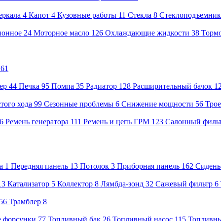
еркала
4
Капот
4
Кузовные работы
11
Стекла
8
Стеклоподъемник
ионное
24
Моторное масло
126
Охлаждающие жидкости
38
Тормо
61
ер
44
Печка
95
Помпа
35
Радиатор
128
Расширительный бачок
1
того хода
99
Сезонные проблемы
6
Снижение мощности
56
Тро
26
Ремень генератора
111
Ремень и цепь ГРМ
123
Салонный филь
а
1
Передняя панель
13
Потолок
3
Приборная панель
162
Сидень
13
Катализатор
5
Коллектор
8
Лямбда-зонд
32
Сажевый фильтр
6
56
Трамблер
8
 форсунки
77
Топливный бак
26
Топливный насос
115
Топливн