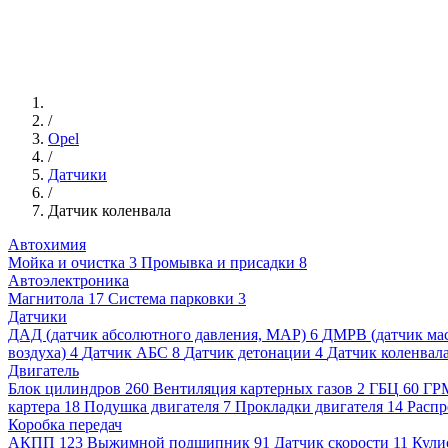
/
Opel
/
Датчики
/
Датчик коленвала
Автохимия
Мойка и очистка
3
Промывка и присадки
8
Автоэлектроника
Магнитола
17
Система парковки
3
Датчики
ДАД (датчик абсолютного давления, MAP)
6
ДМРВ (датчик мас
воздуха)
4
Датчик АБС
8
Датчик детонации
4
Датчик коленвал
Двигатель
Блок цилиндров
260
Вентиляция картерных газов
2
ГБЦ
60
ГР
картера
18
Подушка двигателя
7
Прокладки двигателя
14
Распр
Коробка передач
АКПП
123
Выжимной подшипник
91
Датчик скорости
11
Кули