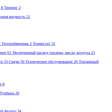
8
Тюнинг
2
зная жидкость
12
2
Теплообменник
2
Термостат
32
ение
61
Увеличенный расход топлива, масла, воздуха
23
тр
33
Свечи
56
Техническое обслуживание
26
Топливный
е
8
Турбина
20
ый фильтр
34