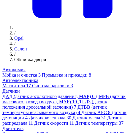
/
Opel
/
Салон
/
Обшивка двери
Автохимия
Мойка и очистка
3
Промывка и присадки
8
Автоэлектроника
Магнитола
17
Система парковки
3
Датчики
ДАД (датчик абсолютного давления, MAP)
6
ДМРВ (датчик
массового расхода воздуха, MAF)
19
ДПДЗ (датчик
положения дроссельной заслонки)
7
ДТВВ (датчик
температуры всасываемого воздуха)
4
Датчик АБС
8
Датчик
детонации
4
Датчик коленвала
30
Датчик масла
31
Датчик
распредвала
11
Датчик скорости
11
Датчик температуры
37
Двигатель