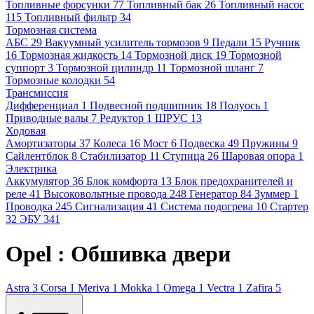
Топливные форсунки
77
Топливный бак
26
Топливный насос
115
Топливный фильтр
34
Тормозная система
АБС
29
Вакуумный усилитель тормозов
9
Педали
15
Ручник
16
Тормозная жидкость
14
Тормозной диск
19
Тормозной
суппорт
3
Тормозной цилиндр
11
Тормозной шланг
7
Тормозные колодки
54
Трансмиссия
Дифференциал
1
Подвесной подшипник
18
Полуось
1
Приводные валы
7
Редуктор
1
ШРУС
13
Ходовая
Амортизаторы
37
Колеса
16
Мост
6
Подвеска
49
Пружины
9
Сайлентблок
8
Стабилизатор
11
Ступица
26
Шаровая опора
1
Электрика
Аккумулятор
36
Блок комфорта
13
Блок предохранителей и
реле
41
Высоковольтные провода
248
Генератор
84
Зуммер
1
Проводка
245
Сигнализация
41
Система подогрева
10
Стартер
32
ЭБУ
341
Opel : Обшивка двери
Astra
3
Corsa
1
Meriva
1
Mokka
1
Omega
1
Vectra
1
Zafira
5