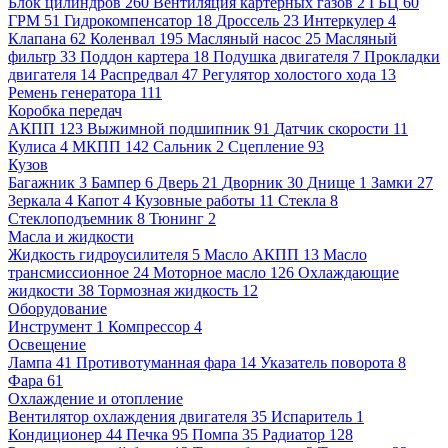
Блок цилиндров
260
Вентиляция картерных газов
2
ГБЦ
60
ГРМ
51
Гидрокомпенсатор
18
Дроссель
23
Интеркулер
4
Клапана
62
Коленвал
195
Масляный насос
25
Масляный
фильтр
33
Поддон картера
18
Подушка двигателя
7
Прокладки
двигателя
14
Распредвал
47
Регулятор холостого хода
13
Ремень генератора
111
Коробка передач
АКПП
123
Выжимной подшипник
91
Датчик скорости
11
Кулиса
4
МКПП
142
Сальник
2
Сцепление
93
Кузов
Багажник
3
Бампер
6
Дверь
21
Дворник
30
Днище
1
Замки
27
Зеркала
4
Капот
4
Кузовные работы
11
Стекла
8
Стеклоподъемник
8
Тюнинг
2
Масла и жидкости
Жидкость гидроусилителя
5
Масло АКПП
13
Масло
трансмиссионное
24
Моторное масло
126
Охлаждающие
жидкости
38
Тормозная жидкость
12
Оборудование
Инструмент
1
Компрессор
4
Освещение
Лампа
41
Противотуманная фара
14
Указатель поворота
8
Фара
61
Охлаждение и отопление
Вентилятор охлаждения двигателя
35
Испаритель
1
Кондиционер
44
Печка
95
Помпа
35
Радиатор
128