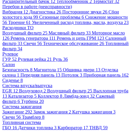
Расширительный бачок
12
Теплообменник
2
Термостат
32
Перебои в работе (неисправности)
Вибрация
12
Диагностика
26
Посторонние звуки
26
Сбои
холостого хода
99
Сезонные проблемы
6
Снижение мощности
56
Троение
61
Увеличенный расход топлива, масла, воздуха
23
Расходники ТО
Воздушный фильтр
25
Масляный фильтр
33
Моторное масло
126
Ремень генератора
111
Ремень и цепь ГРМ
123
Салонный
фильтр
33
Свечи
56
Техническое обслуживание
26
Топливный
фильтр
34
Рулевое
ГУР
52
Рулевая рейка
21
Руль
36
Салон
Безопасность
8
Магнитола
15
Обшивка двери
13
Отделка
салона
1
Передняя панель
13
Потолок
3
Приборная панель
162
Сиденье
8
Система впуска/выпуска
EGR
12
Воздуховод
2
Воздушный фильтр
25
Выхлопная труба
13
Катализатор
5
Коллектор
8
Лямбда-зонд
32
Сажевый
фильтр
6
Турбина
20
Система зажигания
Зажигание
292
Замок зажигания
2
Катушка зажигания
3
Свечи
56
Трамблер
8
Топливная система
ГБО
16
Датчики топлива
3
Карбюратор
17
ТНВД
59