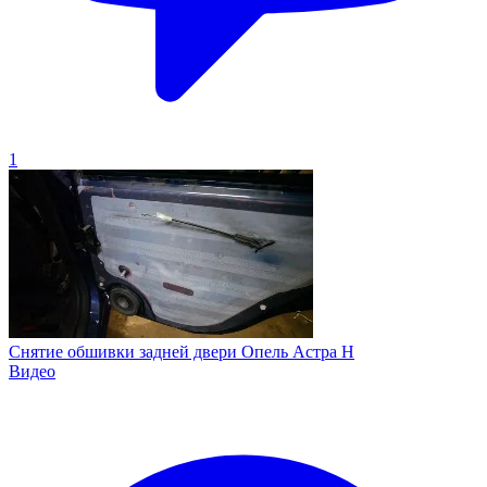
1
Снятие обшивки задней двери Опель Астра H
Видео