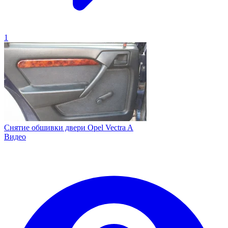
1
Снятие обшивки двери Opel Vectra A
Видео