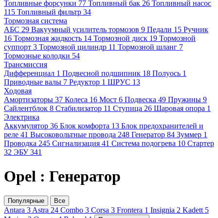
Топливные форсунки
77
Топливный бак
26
Топливный насос
115
Топливный фильтр
34
Тормозная система
АБС
29
Вакуумный усилитель тормозов
9
Педали
15
Ручник
16
Тормозная жидкость
14
Тормозной диск
19
Тормозной
суппорт
3
Тормозной цилиндр
11
Тормозной шланг
7
Тормозные колодки
54
Трансмиссия
Дифференциал
1
Подвесной подшипник
18
Полуось
1
Приводные валы
7
Редуктор
1
ШРУС
13
Ходовая
Амортизаторы
37
Колеса
16
Мост
6
Подвеска
49
Пружины
9
Сайлентблок
8
Стабилизатор
11
Ступица
26
Шаровая опора
1
Электрика
Аккумулятор
36
Блок комфорта
13
Блок предохранителей и
реле
41
Высоковольтные провода
248
Генератор
84
Зуммер
1
Проводка
245
Сигнализация
41
Система подогрева
10
Стартер
32
ЭБУ
341
Opel : Генератор
Популярные
Все
Antara
3
Astra
24
Combo
3
Corsa
3
Frontera
1
Insignia
2
Kadett
5