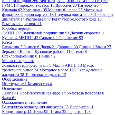
Блок цилиндров
260
Вентиляция картерных газов
2
ГБЦ
60
ГРМ
51
Гидрокомпенсатор
18
Дроссель
23
Интеркулер
4
Клапана
62
Коленвал
195
Масляный насос
25
Масляный
фильтр
33
Поддон картера
18
Подушка двигателя
7
Прокладки
двигателя
14
Распредвал
47
Регулятор холостого хода
13
Ремень генератора
111
Коробка передач
АКПП
123
Выжимной подшипник
91
Датчик скорости
11
Кулиса
4
МКПП
142
Сальник
2
Сцепление
93
Кузов
Багажник
3
Бампер
6
Дверь
21
Дворник
30
Днище
1
Замки
27
Зеркала
4
Капот
4
Кузовные работы
11
Стекла
8
Стеклоподъемник
8
Тюнинг
2
Масла и жидкости
Жидкость гидроусилителя
5
Масло АКПП
13
Масло
трансмиссионное
24
Моторное масло
126
Охлаждающие
жидкости
38
Тормозная жидкость
12
Оборудование
Инструмент
1
Компрессор
4
Освещение
Лампа
41
Противотуманная фара
14
Указатель поворота
8
Фара
61
Охлаждение и отопление
Вентилятор охлаждения двигателя
35
Испаритель
1
Кондиционер
44
Печка
95
Помпа
35
Радиатор
128