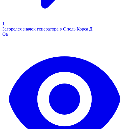
1
Загорелся значок генератора в Опель Корса Д
Qa