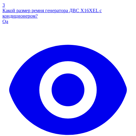
3
Какой размер ремня генератора ДВС X16XEL с
кондиционером?
Qa