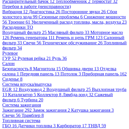
Расширительный бачок
12
Теплообменник
2
Термостат
32
Перебои в работе (неисправности)
Вибрация
12
Диагностика
26
Посторонние звуки
26
Сбои
холостого хода
99
Сезонные проблемы
6
Снижение мощности
56
Троение
61
Увеличенный расход топлива, масла, воздуха
23
Расходники ТО
Воздушный фильтр
25
Масляный фильтр
33
Моторное масло
126
Ремень генератора
111
Ремень и цепь ГРМ
123
Салонный
фильтр
33
Свечи
56
Техническое обслуживание
26
Топливный
фильтр
34
Рулевое
ГУР
52
Рулевая рейка
21
Руль
36
Салон
Безопасность
8
Магнитола
15
Обшивка двери
13
Отделка
салона
1
Передняя панель
13
Потолок
3
Приборная панель
162
Сиденье
8
Система впуска/выпуска
EGR
12
Воздуховод
2
Воздушный фильтр
25
Выхлопная труба
13
Катализатор
5
Коллектор
8
Лямбда-зонд
32
Сажевый
фильтр
6
Турбина
20
Система зажигания
Зажигание
292
Замок зажигания
2
Катушка зажигания
3
Свечи
56
Трамблер
8
Топливная система
ГБО
16
Датчики топлива
3
Карбюратор
17
ТНВД
59