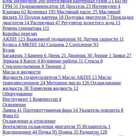
Блок цилиндров
260
Вентиляция картерных газов
2
ГБЦ
60
ГРМ
51
Гидрокомпенсатор
18
Дроссель
23
Интеркулер
4
Клапана
62
Коленвал
195
Масляный насос
25
Масляный
фильтр
33
Поддон картера
18
Подушка двигателя
7
Прокладки
двигателя
14
Распредвал
47
Регулятор холостого хода
13
Ремень генератора
111
Коробка передач
АКПП
123
Выжимной подшипник
91
Датчик скорости
11
Кулиса
4
МКПП
142
Сальник
2
Сцепление
93
Кузов
Багажник
3
Бампер
6
Дверь
21
Дворник
30
Днище
1
Замки
27
Зеркала
4
Капот
4
Кузовные работы
11
Стекла
8
Стеклоподъемник
8
Тюнинг
2
Масла и жидкости
Жидкость гидроусилителя
5
Масло АКПП
13
Масло
трансмиссионное
24
Моторное масло
126
Охлаждающие
жидкости
38
Тормозная жидкость
12
Оборудование
Инструмент
1
Компрессор
4
Освещение
Лампа
41
Противотуманная фара
14
Указатель поворота
8
Фара
61
Охлаждение и отопление
Вентилятор охлаждения двигателя
35
Испаритель
1
Кондиционер
44
Печка
95
Помпа
35
Радиатор
128