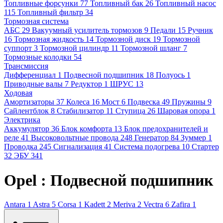
Топливные форсунки
77
Топливный бак
26
Топливный насос
115
Топливный фильтр
34
Тормозная система
АБС
29
Вакуумный усилитель тормозов
9
Педали
15
Ручник
16
Тормозная жидкость
14
Тормозной диск
19
Тормозной
суппорт
3
Тормозной цилиндр
11
Тормозной шланг
7
Тормозные колодки
54
Трансмиссия
Дифференциал
1
Подвесной подшипник
18
Полуось
1
Приводные валы
7
Редуктор
1
ШРУС
13
Ходовая
Амортизаторы
37
Колеса
16
Мост
6
Подвеска
49
Пружины
9
Сайлентблок
8
Стабилизатор
11
Ступица
26
Шаровая опора
1
Электрика
Аккумулятор
36
Блок комфорта
13
Блок предохранителей и
реле
41
Высоковольтные провода
248
Генератор
84
Зуммер
1
Проводка
245
Сигнализация
41
Система подогрева
10
Стартер
32
ЭБУ
341
Opel : Подвесной подшипник
Antara
1
Astra
5
Corsa
1
Kadett
2
Meriva
2
Vectra
6
Zafira
1