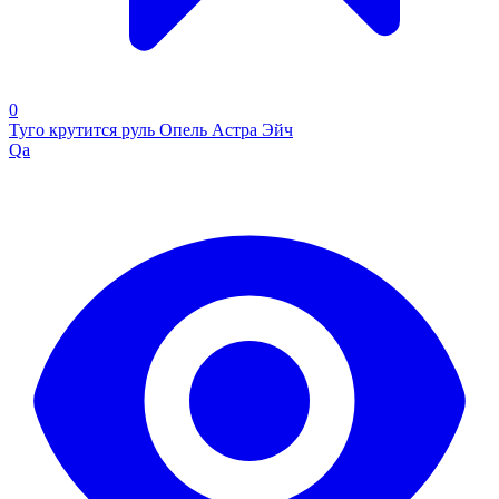
0
Туго крутится руль Опель Астра Эйч
Qa