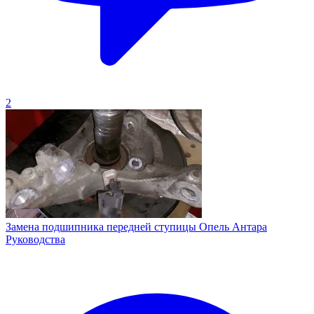
2
Замена подшипника передней ступицы Опель Антара
Руководства