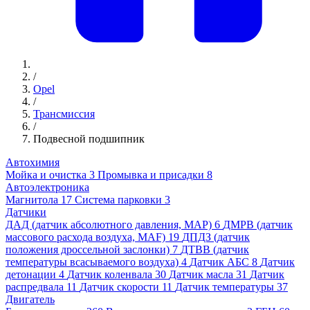
/
Opel
/
Трансмиссия
/
Подвесной подшипник
Автохимия
Мойка и очистка
3
Промывка и присадки
8
Автоэлектроника
Магнитола
17
Система парковки
3
Датчики
ДАД (датчик абсолютного давления, MAP)
6
ДМРВ (датчик
массового расхода воздуха, MAF)
19
ДПДЗ (датчик
положения дроссельной заслонки)
7
ДТВВ (датчик
температуры всасываемого воздуха)
4
Датчик АБС
8
Датчик
детонации
4
Датчик коленвала
30
Датчик масла
31
Датчик
распредвала
11
Датчик скорости
11
Датчик температуры
37
Двигатель