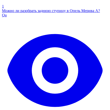
1
Можно ли разобрать заднюю ступицу в Опель Мерива А?
Qa