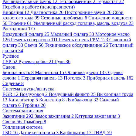
Расширительный бачок
12
Теплообменник
2
Термостат
32
Перебои в работе (неисправности)
Вибрация
12
Диагностика
26
Посторонние звуки
26
Сбои
холостого хода
99
Сезонные проблемы
6
Снижение мощности
56
Троение
61
Увеличенный расход топлива, масла, воздуха
23
Расходники ТО
Воздушный фильтр
25
Масляный фильтр
33
Моторное масло
126
Ремень генератора
111
Ремень и цепь ГРМ
123
Салонный
фильтр
33
Свечи
56
Техническое обслуживание
26
Топливный
фильтр
34
Рулевое
ГУР
52
Рулевая рейка
21
Руль
36
Салон
Безопасность
8
Магнитола
15
Обшивка двери
13
Отделка
салона
1
Передняя панель
13
Потолок
3
Приборная панель
162
Сиденье
8
Система впуска/выпуска
EGR
12
Воздуховод
2
Воздушный фильтр
25
Выхлопная труба
13
Катализатор
5
Коллектор
8
Лямбда-зонд
32
Сажевый
фильтр
6
Турбина
20
Система зажигания
Зажигание
292
Замок зажигания
2
Катушка зажигания
3
Свечи
56
Трамблер
8
Топливная система
ГБО
16
Датчики топлива
3
Карбюратор
17
ТНВД
59