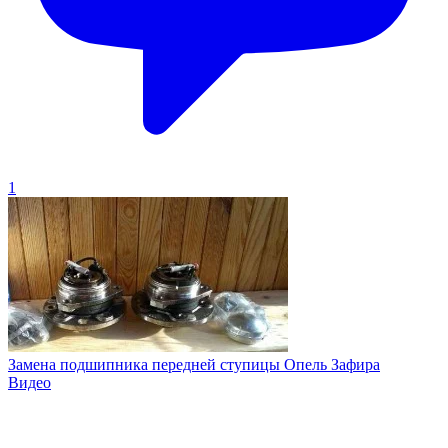
1
Замена подшипника передней ступицы Опель Зафира
Видео