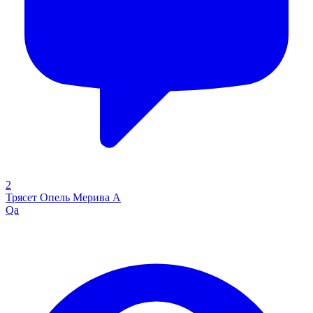
2
Трясет Опель Мерива А
Qa