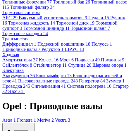
Топливные форсунки
77
Топливный бак
26
Топливный насос
115
Топливный фильтр
34
Тормозная система
АБС
29
Вакуумный усилитель тормозов
9
Педали
15
Ручник
16
Тормозная жидкость
14
Тормозной диск
19
Тормозной
суппорт
3
Тормозной цилиндр
11
Тормозной шланг
7
Тормозные колодки
54
Трансмиссия
Дифференциал
1
Подвесной подшипник
18
Полуось
1
Приводные валы
7
Редуктор
1
ШРУС
13
Ходовая
Амортизаторы
37
Колеса
16
Мост
6
Подвеска
49
Пружины
9
Сайлентблок
8
Стабилизатор
11
Ступица
26
Шаровая опора
1
Электрика
Аккумулятор
36
Блок комфорта
13
Блок предохранителей и
реле
41
Высоковольтные провода
248
Генератор
84
Зуммер
1
Проводка
245
Сигнализация
41
Система подогрева
10
Стартер
32
ЭБУ
341
Opel : Приводные валы
Astra
1
Frontera
1
Meriva
2
Vectra
3