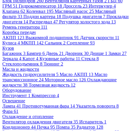
Блок цилиндров
260
Вентиляция картерных газов
2
ГБЦ
60
ГРМ
51
Гидрокомпенсатор
18
Дроссель
23
Интеркулер
4
Клапана
62
Коленвал
195
Масляный насос
25
Масляный
фильтр
33
Поддон картера
18
Подушка двигателя
7
Прокладки
двигателя
14
Распредвал
47
Регулятор холостого хода
13
Ремень генератора
111
Коробка передач
АКПП
123
Выжимной подшипник
91
Датчик скорости
11
Кулиса
4
МКПП
142
Сальник
2
Сцепление
93
Кузов
Багажник
3
Бампер
6
Дверь
21
Дворник
30
Днище
1
Замки
27
Зеркала
4
Капот
4
Кузовные работы
11
Стекла
8
Стеклоподъемник
8
Тюнинг
2
Масла и жидкости
Жидкость гидроусилителя
5
Масло АКПП
13
Масло
трансмиссионное
24
Моторное масло
126
Охлаждающие
жидкости
38
Тормозная жидкость
12
Оборудование
Инструмент
1
Компрессор
4
Освещение
Лампа
41
Противотуманная фара
14
Указатель поворота
8
Фара
61
Охлаждение и отопление
Вентилятор охлаждения двигателя
35
Испаритель
1
Кондиционер
44
Печка
95
Помпа
35
Радиатор
128