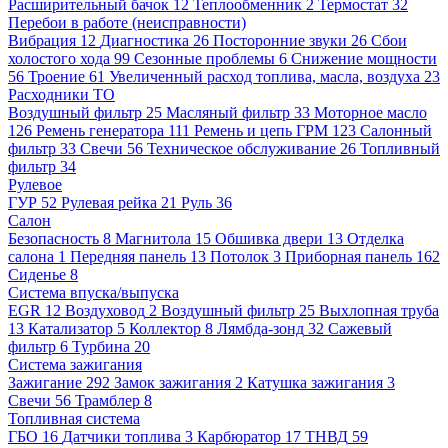
Расширительный бачок
12
Теплообменник
2
Термостат
32
Перебои в работе (неисправности)
Вибрация
12
Диагностика
26
Посторонние звуки
26
Сбои
холостого хода
99
Сезонные проблемы
6
Снижение мощности
56
Троение
61
Увеличенный расход топлива, масла, воздуха
23
Расходники ТО
Воздушный фильтр
25
Масляный фильтр
33
Моторное масло
126
Ремень генератора
111
Ремень и цепь ГРМ
123
Салонный
фильтр
33
Свечи
56
Техническое обслуживание
26
Топливный
фильтр
34
Рулевое
ГУР
52
Рулевая рейка
21
Руль
36
Салон
Безопасность
8
Магнитола
15
Обшивка двери
13
Отделка
салона
1
Передняя панель
13
Потолок
3
Приборная панель
162
Сиденье
8
Система впуска/выпуска
EGR
12
Воздуховод
2
Воздушный фильтр
25
Выхлопная труба
13
Катализатор
5
Коллектор
8
Лямбда-зонд
32
Сажевый
фильтр
6
Турбина
20
Система зажигания
Зажигание
292
Замок зажигания
2
Катушка зажигания
3
Свечи
56
Трамблер
8
Топливная система
ГБО
16
Датчики топлива
3
Карбюратор
17
ТНВД
59