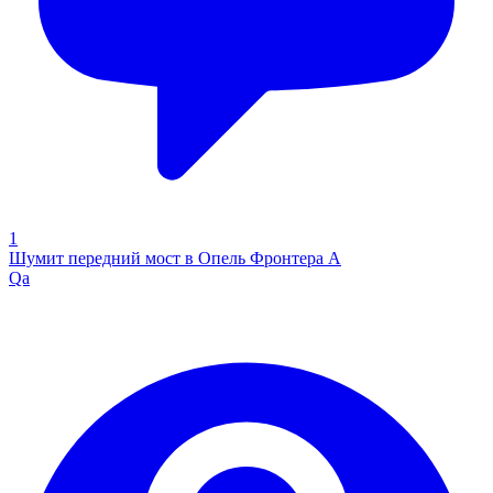
1
Шумит передний мост в Опель Фронтера А
Qa