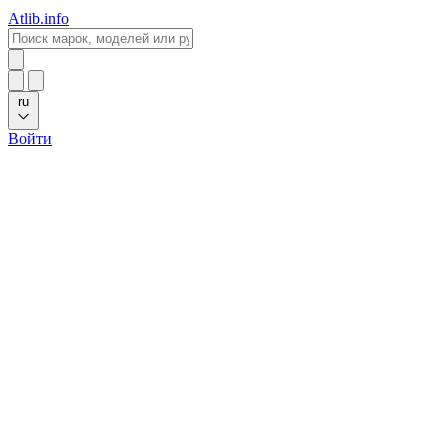
Atlib.info
ru
Войти