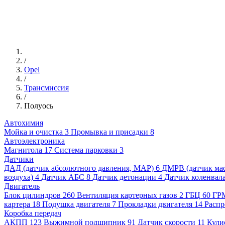
/
Opel
/
Трансмиссия
/
Полуось
Автохимия
Мойка и очистка
3
Промывка и присадки
8
Автоэлектроника
Магнитола
17
Система парковки
3
Датчики
ДАД (датчик абсолютного давления, MAP)
6
ДМРВ (датчик мас
воздуха)
4
Датчик АБС
8
Датчик детонации
4
Датчик коленвал
Двигатель
Блок цилиндров
260
Вентиляция картерных газов
2
ГБЦ
60
ГР
картера
18
Подушка двигателя
7
Прокладки двигателя
14
Распр
Коробка передач
АКПП
123
Выжимной подшипник
91
Датчик скорости
11
Кули