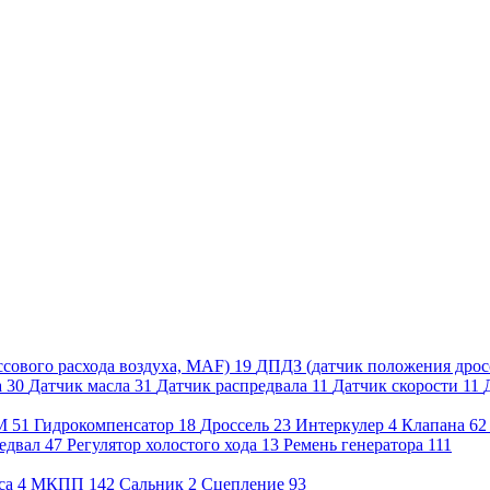
сового расхода воздуха, MAF)
19
ДПДЗ (датчик положения дрос
а
30
Датчик масла
31
Датчик распредвала
11
Датчик скорости
11
М
51
Гидрокомпенсатор
18
Дроссель
23
Интеркулер
4
Клапана
6
едвал
47
Регулятор холостого хода
13
Ремень генератора
111
са
4
МКПП
142
Сальник
2
Сцепление
93