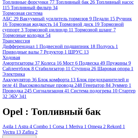
Топливные форсунки
77
Топливный бак
26
Топливный насос
115
Топливный фильтр
34
Тормозная система
АБС
29
Вакуумный усилитель тормозов
9
Педали
15
Ручник
16
Тормозная жидкость
14
Тормозной диск
19
Тормозной
суппорт
3
Тормозной цилиндр
11
Тормозной шланг
7
Тормозные колодки
54
Трансмиссия
Дифференциал
1
Подвесной подшипник
18
Полуось
1
Приводные валы
7
Редуктор
1
ШРУС
13
Ходовая
Амортизаторы
37
Колеса
16
Мост
6
Подвеска
49
Пружины
9
Сайлентблок
8
Стабилизатор
11
Ступица
26
Шаровая опора
1
Электрика
Аккумулятор
36
Блок комфорта
13
Блок предохранителей и
реле
41
Высоковольтные провода
248
Генератор
84
Зуммер
1
Проводка
245
Сигнализация
41
Система подогрева
10
Стартер
32
ЭБУ
341
Opel : Топливный бак
Agila
1
Astra
4
Combo
1
Corsa
1
Meriva
1
Omega
2
Rekord
1
Vectra
13
Zafira
2