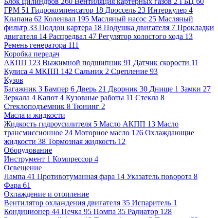
Блок цилиндров
260
Вентиляция картерных газов
2
ГБЦ
60
ГРМ
51
Гидрокомпенсатор
18
Дроссель
23
Интеркулер
4
Клапана
62
Коленвал
195
Масляный насос
25
Масляный
фильтр
33
Поддон картера
18
Подушка двигателя
7
Прокладки
двигателя
14
Распредвал
47
Регулятор холостого хода
13
Ремень генератора
111
Коробка передач
АКПП
123
Выжимной подшипник
91
Датчик скорости
11
Кулиса
4
МКПП
142
Сальник
2
Сцепление
93
Кузов
Багажник
3
Бампер
6
Дверь
21
Дворник
30
Днище
1
Замки
27
Зеркала
4
Капот
4
Кузовные работы
11
Стекла
8
Стеклоподъемник
8
Тюнинг
2
Масла и жидкости
Жидкость гидроусилителя
5
Масло АКПП
13
Масло
трансмиссионное
24
Моторное масло
126
Охлаждающие
жидкости
38
Тормозная жидкость
12
Оборудование
Инструмент
1
Компрессор
4
Освещение
Лампа
41
Противотуманная фара
14
Указатель поворота
8
Фара
61
Охлаждение и отопление
Вентилятор охлаждения двигателя
35
Испаритель
1
Кондиционер
44
Печка
95
Помпа
35
Радиатор
128