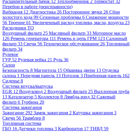
Расширительный бачок
12
Теплообменник
2
Термостат
32
Перебои в работе (неисправности)
Вибрация
12
Диагностика
26
Посторонние звуки
26
Сбои
холостого хода
99
Сезонные проблемы
6
Снижение мощности
56
Троение
61
Увеличенный расход топлива, масла, воздуха
23
Расходники ТО
Воздушный фильтр
25
Масляный фильтр
33
Моторное масло
126
Ремень генератора
111
Ремень и цепь ГРМ
123
Салонный
фильтр
33
Свечи
56
Техническое обслуживание
26
Топливный
фильтр
34
Рулевое
ГУР
52
Рулевая рейка
21
Руль
36
Салон
Безопасность
8
Магнитола
15
Обшивка двери
13
Отделка
салона
1
Передняя панель
13
Потолок
3
Приборная панель
162
Сиденье
8
Система впуска/выпуска
EGR
12
Воздуховод
2
Воздушный фильтр
25
Выхлопная труба
13
Катализатор
5
Коллектор
8
Лямбда-зонд
32
Сажевый
фильтр
6
Турбина
20
Система зажигания
Зажигание
292
Замок зажигания
2
Катушка зажигания
3
Свечи
56
Трамблер
8
Топливная система
ГБО
16
Датчики топлива
3
Карбюратор
17
ТНВД
59