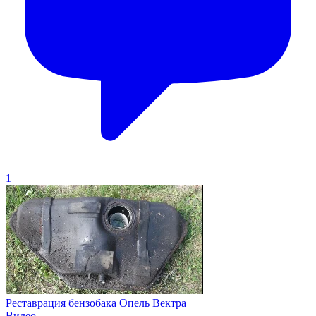
1
Реставрация бензобака Опель Вектра
Видео