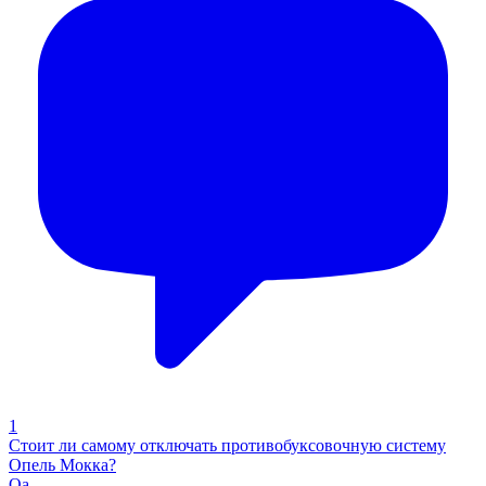
1
Стоит ли самому отключать противобуксовочную систему
Опель Мокка?
Qa