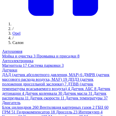
/
Opel
/
Салон
Автохимия
Мойка и очистка
3
Промывка и присадки
8
Автоэлектроника
Магнитола
17
Система парковки
3
Датчики
ДАД (датчик абсолютного давления, MAP)
6
ДМРВ (датчик
массового расхода воздуха, MAF)
19
ДПДЗ (датчик
положения дроссельной заслонки)
7
ДТВВ (датчик
температуры всасываемого воздуха)
4
Датчик АБС
8
Датчик
детонации
4
Датчик коленвала
30
Датчик масла
31
Датчик
распредвала
11
Датчик скорости
11
Датчик температуры
37
Двигатель
Блок цилиндров
260
Вентиляция картерных газов
2
ГБЦ
60
ГРМ
51
Гидрокомпенсатор
18
Дроссель
23
Интеркулер
4