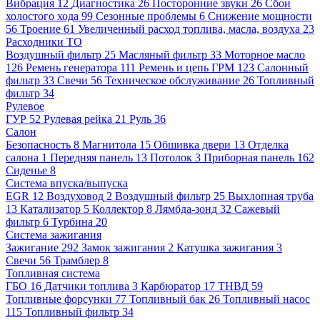
Вибрация
12
Диагностика
26
Посторонние звуки
26
Сбои
холостого хода
99
Сезонные проблемы
6
Снижение мощности
56
Троение
61
Увеличенный расход топлива, масла, воздуха
23
Расходники ТО
Воздушный фильтр
25
Масляный фильтр
33
Моторное масло
126
Ремень генератора
111
Ремень и цепь ГРМ
123
Салонный
фильтр
33
Свечи
56
Техническое обслуживание
26
Топливный
фильтр
34
Рулевое
ГУР
52
Рулевая рейка
21
Руль
36
Салон
Безопасность
8
Магнитола
15
Обшивка двери
13
Отделка
салона
1
Передняя панель
13
Потолок
3
Приборная панель
162
Сиденье
8
Система впуска/выпуска
EGR
12
Воздуховод
2
Воздушный фильтр
25
Выхлопная труба
13
Катализатор
5
Коллектор
8
Лямбда-зонд
32
Сажевый
фильтр
6
Турбина
20
Система зажигания
Зажигание
292
Замок зажигания
2
Катушка зажигания
3
Свечи
56
Трамблер
8
Топливная система
ГБО
16
Датчики топлива
3
Карбюратор
17
ТНВД
59
Топливные форсунки
77
Топливный бак
26
Топливный насос
115
Топливный фильтр
34