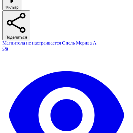
Фильтр
Поделиться
Магнитола не настраивается Опель Мерива А
Qa