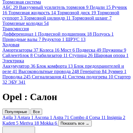
Тормозная система
АБС
29
Вакуумный усилитель тормозов
9
Педали
15
Ручник
16
Тормозная жидкость
14
Тормозной диск
19
Тормозной
суппорт
3
Тормозной цилиндр
11
Тормозной шланг
7
Тормозные колодки
54
Трансмиссия
Дифференциал
1
Подвесной подшипник
18
Полуось
1
Приводные валы
7
Редуктор
1
ШРУС
13
Ходовая
Амортизаторы
37
Колеса
16
Мост
6
Подвеска
49
Пружины
9
Сайлентблок
8
Стабилизатор
11
Ступица
26
Шаровая опора
1
Электрика
Аккумулятор
36
Блок комфорта
13
Блок предохранителей и
реле
41
Высоковольтные провода
248
Генератор
84
Зуммер
1
Проводка
245
Сигнализация
41
Система подогрева
10
Стартер
32
ЭБУ
341
Opel : Салон
Популярные
Все
Agila
3
Antara
1
Ascona
1
Astra
71
Combo
4
Corsa
11
Insignia
2
Kadett
5
Meriva
18
Mokka
6
Показать все →