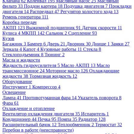
Клапана
62
Коленвал
195
Масляный насос
25
Масляный
фильтр
33
Поддон картера
18
Подушка двигателя
7
Прокладки
двигателя
14
Распредвал
47
Регулятор холостого хода
13
Ремень генератора
111
Коробка передач
АКПП
123
Выжимной подшипник
91
Датчик скорости
11
Кулиса
4
МКПП
142
Сальник
2
Сцепление
93
Кузов
Багажник
3
Бампер
6
Дверь
21
Дворник
30
Днище
1
Замки
27
Зеркала
4
Капот
4
Кузовные работы
11
Стекла
8
Стеклоподъемник
8
Тюнинг
2
Масла и жидкости
Жидкость гидроусилителя
5
Масло АКПП
13
Масло
трансмиссионное
24
Моторное масло
126
Охлаждающие
жидкости
38
Тормозная жидкость
12
Оборудование
Инструмент
1
Компрессор
4
Освещение
Лампа
41
Противотуманная фара
14
Указатель поворота
8
Фара
61
Охлаждение и отопление
Вентилятор охлаждения двигателя
35
Испаритель
1
Кондиционер
44
Печка
95
Помпа
35
Радиатор
128
Расширительный бачок
12
Теплообменник
2
Термостат
32
Перебои в работе (неисправности)