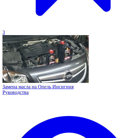
3
Замена масла на Опель Инсигния
Руководства