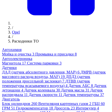
/
Opel
/
Расходники ТО
Автохимия
Мойка и очистка
3
Промывка и присадки
8
Автоэлектроника
Магнитола
17
Система парковки
3
Датчики
ДАД (датчик абсолютного давления, MAP)
6
ДМРВ (датчик
массового расхода воздуха, MAF)
19
ДПДЗ (датчик
положения дроссельной заслонки)
7
ДТВВ (датчик
температуры всасываемого воздуха)
4
Датчик АБС
8
Датчик
детонации
4
Датчик коленвала
30
Датчик масла
31
Датчик
распредвала
11
Датчик скорости
11
Датчик температуры
37
Двигатель
Блок цилиндров
260
Вентиляция картерных газов
2
ГБЦ
60
ГРМ
51
Гидрокомпенсатор
18
Дроссель
23
Интеркулер
4