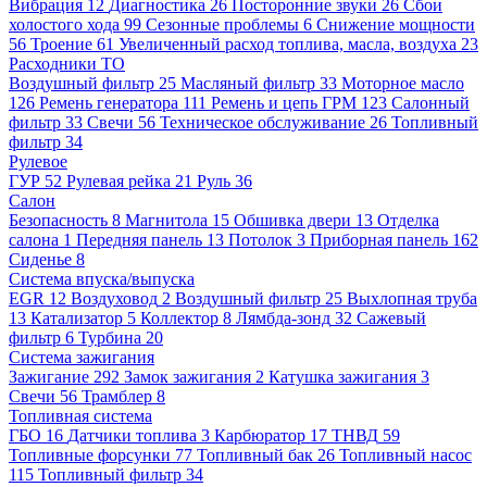
Вибрация
12
Диагностика
26
Посторонние звуки
26
Сбои
холостого хода
99
Сезонные проблемы
6
Снижение мощности
56
Троение
61
Увеличенный расход топлива, масла, воздуха
23
Расходники ТО
Воздушный фильтр
25
Масляный фильтр
33
Моторное масло
126
Ремень генератора
111
Ремень и цепь ГРМ
123
Салонный
фильтр
33
Свечи
56
Техническое обслуживание
26
Топливный
фильтр
34
Рулевое
ГУР
52
Рулевая рейка
21
Руль
36
Салон
Безопасность
8
Магнитола
15
Обшивка двери
13
Отделка
салона
1
Передняя панель
13
Потолок
3
Приборная панель
162
Сиденье
8
Система впуска/выпуска
EGR
12
Воздуховод
2
Воздушный фильтр
25
Выхлопная труба
13
Катализатор
5
Коллектор
8
Лямбда-зонд
32
Сажевый
фильтр
6
Турбина
20
Система зажигания
Зажигание
292
Замок зажигания
2
Катушка зажигания
3
Свечи
56
Трамблер
8
Топливная система
ГБО
16
Датчики топлива
3
Карбюратор
17
ТНВД
59
Топливные форсунки
77
Топливный бак
26
Топливный насос
115
Топливный фильтр
34