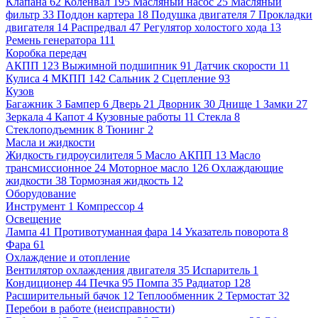
Клапана
62
Коленвал
195
Масляный насос
25
Масляный
фильтр
33
Поддон картера
18
Подушка двигателя
7
Прокладки
двигателя
14
Распредвал
47
Регулятор холостого хода
13
Ремень генератора
111
Коробка передач
АКПП
123
Выжимной подшипник
91
Датчик скорости
11
Кулиса
4
МКПП
142
Сальник
2
Сцепление
93
Кузов
Багажник
3
Бампер
6
Дверь
21
Дворник
30
Днище
1
Замки
27
Зеркала
4
Капот
4
Кузовные работы
11
Стекла
8
Стеклоподъемник
8
Тюнинг
2
Масла и жидкости
Жидкость гидроусилителя
5
Масло АКПП
13
Масло
трансмиссионное
24
Моторное масло
126
Охлаждающие
жидкости
38
Тормозная жидкость
12
Оборудование
Инструмент
1
Компрессор
4
Освещение
Лампа
41
Противотуманная фара
14
Указатель поворота
8
Фара
61
Охлаждение и отопление
Вентилятор охлаждения двигателя
35
Испаритель
1
Кондиционер
44
Печка
95
Помпа
35
Радиатор
128
Расширительный бачок
12
Теплообменник
2
Термостат
32
Перебои в работе (неисправности)