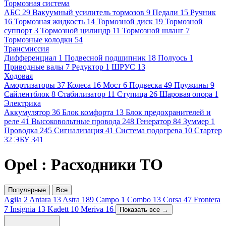
Тормозная система
АБС
29
Вакуумный усилитель тормозов
9
Педали
15
Ручник
16
Тормозная жидкость
14
Тормозной диск
19
Тормозной
суппорт
3
Тормозной цилиндр
11
Тормозной шланг
7
Тормозные колодки
54
Трансмиссия
Дифференциал
1
Подвесной подшипник
18
Полуось
1
Приводные валы
7
Редуктор
1
ШРУС
13
Ходовая
Амортизаторы
37
Колеса
16
Мост
6
Подвеска
49
Пружины
9
Сайлентблок
8
Стабилизатор
11
Ступица
26
Шаровая опора
1
Электрика
Аккумулятор
36
Блок комфорта
13
Блок предохранителей и
реле
41
Высоковольтные провода
248
Генератор
84
Зуммер
1
Проводка
245
Сигнализация
41
Система подогрева
10
Стартер
32
ЭБУ
341
Opel : Расходники ТО
Популярные
Все
Agila
2
Antara
13
Astra
189
Campo
1
Combo
13
Corsa
47
Frontera
7
Insignia
13
Kadett
10
Meriva
16
Показать все →