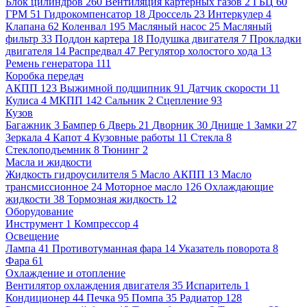
Блок цилиндров
260
Вентиляция картерных газов
2
ГБЦ
60
ГРМ
51
Гидрокомпенсатор
18
Дроссель
23
Интеркулер
4
Клапана
62
Коленвал
195
Масляный насос
25
Масляный
фильтр
33
Поддон картера
18
Подушка двигателя
7
Прокладки
двигателя
14
Распредвал
47
Регулятор холостого хода
13
Ремень генератора
111
Коробка передач
АКПП
123
Выжимной подшипник
91
Датчик скорости
11
Кулиса
4
МКПП
142
Сальник
2
Сцепление
93
Кузов
Багажник
3
Бампер
6
Дверь
21
Дворник
30
Днище
1
Замки
27
Зеркала
4
Капот
4
Кузовные работы
11
Стекла
8
Стеклоподъемник
8
Тюнинг
2
Масла и жидкости
Жидкость гидроусилителя
5
Масло АКПП
13
Масло
трансмиссионное
24
Моторное масло
126
Охлаждающие
жидкости
38
Тормозная жидкость
12
Оборудование
Инструмент
1
Компрессор
4
Освещение
Лампа
41
Противотуманная фара
14
Указатель поворота
8
Фара
61
Охлаждение и отопление
Вентилятор охлаждения двигателя
35
Испаритель
1
Кондиционер
44
Печка
95
Помпа
35
Радиатор
128