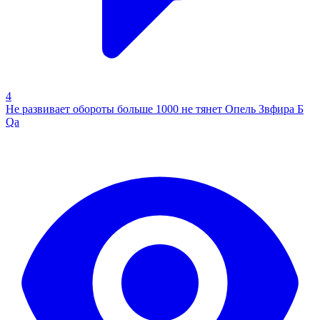
4
Не развивает обороты больше 1000 не тянет Опель Звфира Б
Qa