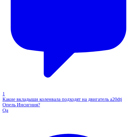
1
Какие вкладыши коленвала подходят на двигатель a20dtj
Опель Инсигния?
Qa