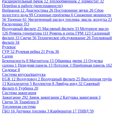
Расширительный бачок
12
Теплообменник
2
Термостат
32
Перебои в работе (неисправности)
Вибрация
12
Диагностика
26
Посторонние звуки
26
Сбои
холостого хода
99
Сезонные проблемы
6
Снижение мощности
56
Троение
61
Увеличенный расход топлива, масла, воздуха
23
Расходники ТО
Воздушный фильтр
25
Масляный фильтр
33
Моторное масло
126
Ремень генератора
111
Ремень и цепь ГРМ
123
Салонный
фильтр
33
Свечи
56
Техническое обслуживание
26
Топливный
фильтр
34
Рулевое
ГУР
52
Рулевая рейка
21
Руль
36
Салон
Безопасность
8
Магнитола
15
Обшивка двери
13
Отделка
салона
1
Передняя панель
13
Потолок
3
Приборная панель
162
Сиденье
8
Система впуска/выпуска
EGR
12
Воздуховод
2
Воздушный фильтр
25
Выхлопная труба
13
Катализатор
5
Коллектор
8
Лямбда-зонд
32
Сажевый
фильтр
6
Турбина
20
Система зажигания
Зажигание
292
Замок зажигания
2
Катушка зажигания
3
Свечи
56
Трамблер
8
Топливная система
ГБО
16
Датчики топлива
3
Карбюратор
17
ТНВД
59