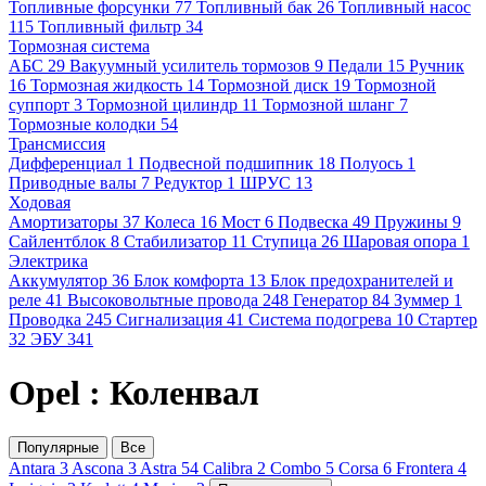
Топливные форсунки
77
Топливный бак
26
Топливный насос
115
Топливный фильтр
34
Тормозная система
АБС
29
Вакуумный усилитель тормозов
9
Педали
15
Ручник
16
Тормозная жидкость
14
Тормозной диск
19
Тормозной
суппорт
3
Тормозной цилиндр
11
Тормозной шланг
7
Тормозные колодки
54
Трансмиссия
Дифференциал
1
Подвесной подшипник
18
Полуось
1
Приводные валы
7
Редуктор
1
ШРУС
13
Ходовая
Амортизаторы
37
Колеса
16
Мост
6
Подвеска
49
Пружины
9
Сайлентблок
8
Стабилизатор
11
Ступица
26
Шаровая опора
1
Электрика
Аккумулятор
36
Блок комфорта
13
Блок предохранителей и
реле
41
Высоковольтные провода
248
Генератор
84
Зуммер
1
Проводка
245
Сигнализация
41
Система подогрева
10
Стартер
32
ЭБУ
341
Opel : Коленвал
Популярные
Все
Antara
3
Ascona
3
Astra
54
Calibra
2
Combo
5
Corsa
6
Frontera
4