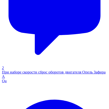
2
При наборе скорости сброс оборотов двигателя Опель Зафира
А
Qa