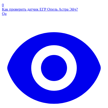
0
Как проверить датчик ЕГР Опель Астра Эйч?
Qa