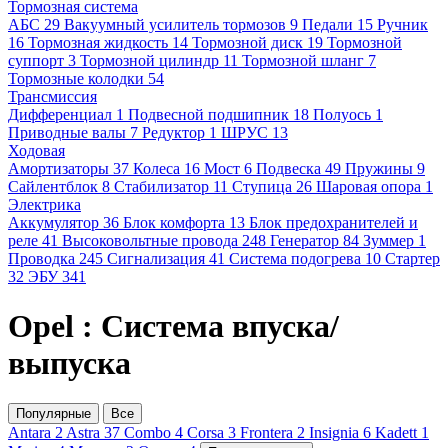
Тормозная система
АБС
29
Вакуумный усилитель тормозов
9
Педали
15
Ручник
16
Тормозная жидкость
14
Тормозной диск
19
Тормозной
суппорт
3
Тормозной цилиндр
11
Тормозной шланг
7
Тормозные колодки
54
Трансмиссия
Дифференциал
1
Подвесной подшипник
18
Полуось
1
Приводные валы
7
Редуктор
1
ШРУС
13
Ходовая
Амортизаторы
37
Колеса
16
Мост
6
Подвеска
49
Пружины
9
Сайлентблок
8
Стабилизатор
11
Ступица
26
Шаровая опора
1
Электрика
Аккумулятор
36
Блок комфорта
13
Блок предохранителей и
реле
41
Высоковольтные провода
248
Генератор
84
Зуммер
1
Проводка
245
Сигнализация
41
Система подогрева
10
Стартер
32
ЭБУ
341
Opel : Система впуска/
выпуска
Популярные
Все
Antara
2
Astra
37
Combo
4
Corsa
3
Frontera
2
Insignia
6
Kadett
1