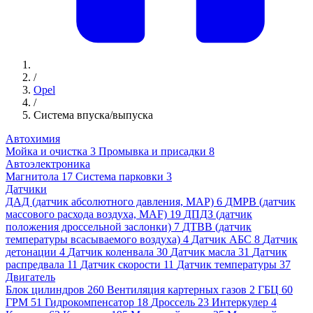
/
Opel
/
Система впуска/выпуска
Автохимия
Мойка и очистка
3
Промывка и присадки
8
Автоэлектроника
Магнитола
17
Система парковки
3
Датчики
ДАД (датчик абсолютного давления, MAP)
6
ДМРВ (датчик
массового расхода воздуха, MAF)
19
ДПДЗ (датчик
положения дроссельной заслонки)
7
ДТВВ (датчик
температуры всасываемого воздуха)
4
Датчик АБС
8
Датчик
детонации
4
Датчик коленвала
30
Датчик масла
31
Датчик
распредвала
11
Датчик скорости
11
Датчик температуры
37
Двигатель
Блок цилиндров
260
Вентиляция картерных газов
2
ГБЦ
60
ГРМ
51
Гидрокомпенсатор
18
Дроссель
23
Интеркулер
4