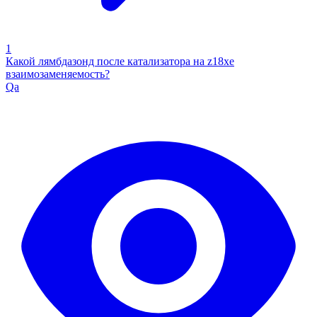
1
Какой лямбдазонд после катализатора на z18xe
взаимозаменяемость?
Qa