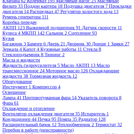
Клапана
62
Коленвал
195
Масляный насос
25
Масляный
фильтр
33
Поддон картера
18
Подушка двигателя
7
Прокладки
двигателя
14
Распредвал
47
Регулятор холостого хода
13
Ремень генератора
111
Коробка передач
АКПП
123
Выжимной подшипник
91
Датчик скорости
11
Кулиса
4
МКПП
142
Сальник
2
Сцепление
93
Кузов
Багажник
3
Бампер
6
Дверь
21
Дворник
30
Днище
1
Замки
27
Зеркала
4
Капот
4
Кузовные работы
11
Стекла
8
Стеклоподъемник
8
Тюнинг
2
Масла и жидкости
Жидкость гидроусилителя
5
Масло АКПП
13
Масло
трансмиссионное
24
Моторное масло
126
Охлаждающие
жидкости
38
Тормозная жидкость
12
Оборудование
Инструмент
1
Компрессор
4
Освещение
Лампа
41
Противотуманная фара
14
Указатель поворота
8
Фара
61
Охлаждение и отопление
Вентилятор охлаждения двигателя
35
Испаритель
1
Кондиционер
44
Печка
95
Помпа
35
Радиатор
128
Расширительный бачок
12
Теплообменник
2
Термостат
32
Перебои в работе (неисправности)