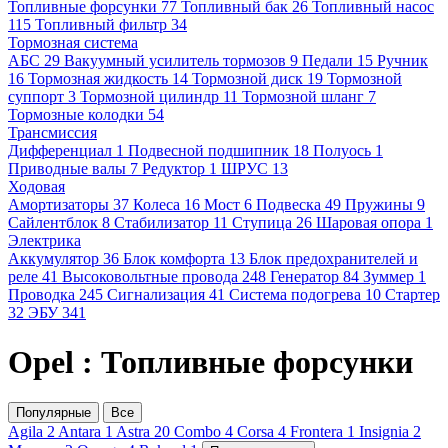
Топливные форсунки
77
Топливный бак
26
Топливный насос
115
Топливный фильтр
34
Тормозная система
АБС
29
Вакуумный усилитель тормозов
9
Педали
15
Ручник
16
Тормозная жидкость
14
Тормозной диск
19
Тормозной
суппорт
3
Тормозной цилиндр
11
Тормозной шланг
7
Тормозные колодки
54
Трансмиссия
Дифференциал
1
Подвесной подшипник
18
Полуось
1
Приводные валы
7
Редуктор
1
ШРУС
13
Ходовая
Амортизаторы
37
Колеса
16
Мост
6
Подвеска
49
Пружины
9
Сайлентблок
8
Стабилизатор
11
Ступица
26
Шаровая опора
1
Электрика
Аккумулятор
36
Блок комфорта
13
Блок предохранителей и
реле
41
Высоковольтные провода
248
Генератор
84
Зуммер
1
Проводка
245
Сигнализация
41
Система подогрева
10
Стартер
32
ЭБУ
341
Opel : Топливные форсунки
Популярные
Все
Agila
2
Antara
1
Astra
20
Combo
4
Corsa
4
Frontera
1
Insignia
2