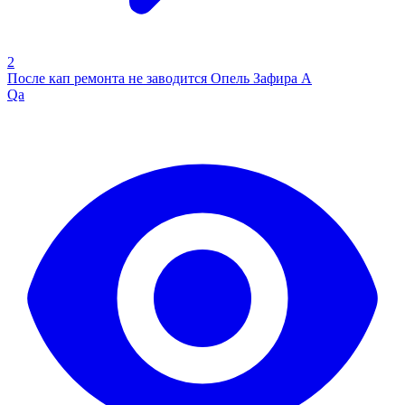
2
После кап ремонта не заводится Опель Зафира А
Qa