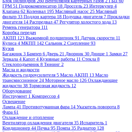
Блок цилиндров
260
Вентиляция картерных газов
2
ГБЦ
60
ГРМ
51
Гидрокомпенсатор
18
Дроссель
23
Интеркулер
4
Клапана
62
Коленвал
195
Масляный насос
25
Масляный
фильтр
33
Поддон картера
18
Подушка двигателя
7
Прокладки
двигателя
14
Распредвал
47
Регулятор холостого хода
13
Ремень генератора
111
Коробка передач
АКПП
123
Выжимной подшипник
91
Датчик скорости
11
Кулиса
4
МКПП
142
Сальник
2
Сцепление
93
Кузов
Багажник
3
Бампер
6
Дверь
21
Дворник
30
Днище
1
Замки
27
Зеркала
4
Капот
4
Кузовные работы
11
Стекла
8
Стеклоподъемник
8
Тюнинг
2
Масла и жидкости
Жидкость гидроусилителя
5
Масло АКПП
13
Масло
трансмиссионное
24
Моторное масло
126
Охлаждающие
жидкости
38
Тормозная жидкость
12
Оборудование
Инструмент
1
Компрессор
4
Освещение
Лампа
41
Противотуманная фара
14
Указатель поворота
8
Фара
61
Охлаждение и отопление
Вентилятор охлаждения двигателя
35
Испаритель
1
Кондиционер
44
Печка
95
Помпа
35
Радиатор
128