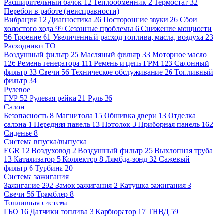
Расширительный бачок
12
Теплообменник
2
Термостат
32
Перебои в работе (неисправности)
Вибрация
12
Диагностика
26
Посторонние звуки
26
Сбои
холостого хода
99
Сезонные проблемы
6
Снижение мощности
56
Троение
61
Увеличенный расход топлива, масла, воздуха
23
Расходники ТО
Воздушный фильтр
25
Масляный фильтр
33
Моторное масло
126
Ремень генератора
111
Ремень и цепь ГРМ
123
Салонный
фильтр
33
Свечи
56
Техническое обслуживание
26
Топливный
фильтр
34
Рулевое
ГУР
52
Рулевая рейка
21
Руль
36
Салон
Безопасность
8
Магнитола
15
Обшивка двери
13
Отделка
салона
1
Передняя панель
13
Потолок
3
Приборная панель
162
Сиденье
8
Система впуска/выпуска
EGR
12
Воздуховод
2
Воздушный фильтр
25
Выхлопная труба
13
Катализатор
5
Коллектор
8
Лямбда-зонд
32
Сажевый
фильтр
6
Турбина
20
Система зажигания
Зажигание
292
Замок зажигания
2
Катушка зажигания
3
Свечи
56
Трамблер
8
Топливная система
ГБО
16
Датчики топлива
3
Карбюратор
17
ТНВД
59