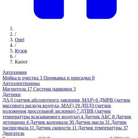
/
Opel
/
Кузов
/
Капот
Автохимия
Мойка и очистка
3
Промывка и присадки
8
Автоэлектроника
Магнитола
17
Система парковки
3
Датчики
ДАД (датчик абсолютного давления, MAP)
6
ДМРВ (датчик
массового расхода воздуха, MAF)
19
ДПДЗ (датчик
положения дроссельной заслонки)
7
ДТВВ (датчик
температуры всасываемого воздуха)
4
Датчик АБС
8
Датчик
детонации
4
Датчик коленвала
30
Датчик масла
31
Датчик
распредвала
11
Датчик скорости
11
Датчик температуры
37
Двигатель