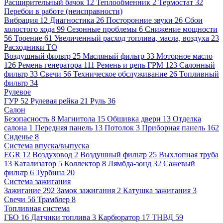
Расширительный бачок
12
Теплообменник
2
Термостат
32
Перебои в работе (неисправности)
Вибрация
12
Диагностика
26
Посторонние звуки
26
Сбои
холостого хода
99
Сезонные проблемы
6
Снижение мощности
56
Троение
61
Увеличенный расход топлива, масла, воздуха
23
Расходники ТО
Воздушный фильтр
25
Масляный фильтр
33
Моторное масло
126
Ремень генератора
111
Ремень и цепь ГРМ
123
Салонный
фильтр
33
Свечи
56
Техническое обслуживание
26
Топливный
фильтр
34
Рулевое
ГУР
52
Рулевая рейка
21
Руль
36
Салон
Безопасность
8
Магнитола
15
Обшивка двери
13
Отделка
салона
1
Передняя панель
13
Потолок
3
Приборная панель
162
Сиденье
8
Система впуска/выпуска
EGR
12
Воздуховод
2
Воздушный фильтр
25
Выхлопная труба
13
Катализатор
5
Коллектор
8
Лямбда-зонд
32
Сажевый
фильтр
6
Турбина
20
Система зажигания
Зажигание
292
Замок зажигания
2
Катушка зажигания
3
Свечи
56
Трамблер
8
Топливная система
ГБО
16
Датчики топлива
3
Карбюратор
17
ТНВД
59