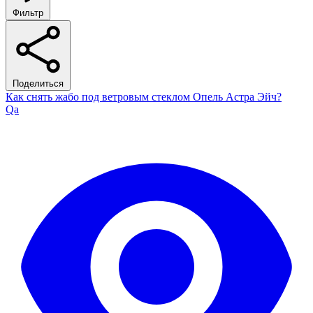
Фильтр
Поделиться
Как снять жабо под ветровым стеклом Опель Астра Эйч?
Qa