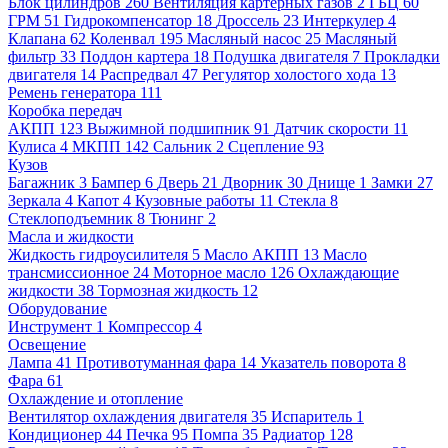
Блок цилиндров
260
Вентиляция картерных газов
2
ГБЦ
60
ГРМ
51
Гидрокомпенсатор
18
Дроссель
23
Интеркулер
4
Клапана
62
Коленвал
195
Масляный насос
25
Масляный
фильтр
33
Поддон картера
18
Подушка двигателя
7
Прокладки
двигателя
14
Распредвал
47
Регулятор холостого хода
13
Ремень генератора
111
Коробка передач
АКПП
123
Выжимной подшипник
91
Датчик скорости
11
Кулиса
4
МКПП
142
Сальник
2
Сцепление
93
Кузов
Багажник
3
Бампер
6
Дверь
21
Дворник
30
Днище
1
Замки
27
Зеркала
4
Капот
4
Кузовные работы
11
Стекла
8
Стеклоподъемник
8
Тюнинг
2
Масла и жидкости
Жидкость гидроусилителя
5
Масло АКПП
13
Масло
трансмиссионное
24
Моторное масло
126
Охлаждающие
жидкости
38
Тормозная жидкость
12
Оборудование
Инструмент
1
Компрессор
4
Освещение
Лампа
41
Противотуманная фара
14
Указатель поворота
8
Фара
61
Охлаждение и отопление
Вентилятор охлаждения двигателя
35
Испаритель
1
Кондиционер
44
Печка
95
Помпа
35
Радиатор
128