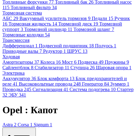
Топливные форсунки
77
Топливный бак
26
Топливный насос
115
Топливный фильтр
34
Тормозная система
АБС
29
Вакуумный усилитель тормозов
9
Педали
15
Ручник
16
Тормозная жидкость
14
Тормозной диск
19
Тормозной
суппорт
3
Тормозной цилиндр
11
Тормозной шланг
7
Тормозные колодки
54
Трансмиссия
Дифференциал
1
Подвесной подшипник
18
Полуось
1
Приводные валы
7
Редуктор
1
ШРУС
13
Ходовая
Амортизаторы
37
Колеса
16
Мост
6
Подвеска
49
Пружины
9
Сайлентблок
8
Стабилизатор
11
Ступица
26
Шаровая опора
1
Электрика
Аккумулятор
36
Блок комфорта
13
Блок предохранителей и
реле
41
Высоковольтные провода
248
Генератор
84
Зуммер
1
Проводка
245
Сигнализация
41
Система подогрева
10
Стартер
32
ЭБУ
341
Opel : Капот
Astra
2
Corsa
1
Signum
1