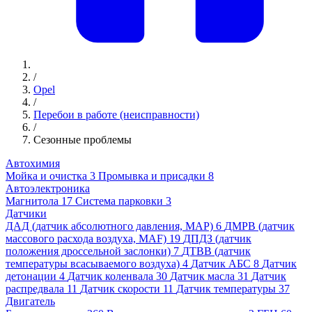
/
Opel
/
Перебои в работе (неисправности)
/
Сезонные проблемы
Автохимия
Мойка и очистка
3
Промывка и присадки
8
Автоэлектроника
Магнитола
17
Система парковки
3
Датчики
ДАД (датчик абсолютного давления, MAP)
6
ДМРВ (датчик
массового расхода воздуха, MAF)
19
ДПДЗ (датчик
положения дроссельной заслонки)
7
ДТВВ (датчик
температуры всасываемого воздуха)
4
Датчик АБС
8
Датчик
детонации
4
Датчик коленвала
30
Датчик масла
31
Датчик
распредвала
11
Датчик скорости
11
Датчик температуры
37
Двигатель