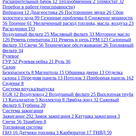
Расширительный бачок
12
Теплообменник
2
Термостат
32
Перебои в работе (неисправности)
Вибрация
12
Диагностика
26
Посторонние звуки
26
Сбои
холостого хода
99
Сезонные проблемы
6
Снижение мощности
56
Троение
61
Увеличенный расход топлива, масла, воздуха
23
Расходники ТО
Воздушный фильтр
25
Масляный фильтр
33
Моторное масло
126
Ремень генератора
111
Ремень и цепь ГРМ
123
Салонный
фильтр
33
Свечи
56
Техническое обслуживание
26
Топливный
фильтр
34
Рулевое
ГУР
52
Рулевая рейка
21
Руль
36
Салон
Безопасность
8
Магнитола
15
Обшивка двери
13
Отделка
салона
1
Передняя панель
13
Потолок
3
Приборная панель
162
Сиденье
8
Система впуска/выпуска
EGR
12
Воздуховод
2
Воздушный фильтр
25
Выхлопная труба
13
Катализатор
5
Коллектор
8
Лямбда-зонд
32
Сажевый
фильтр
6
Турбина
20
Система зажигания
Зажигание
292
Замок зажигания
2
Катушка зажигания
3
Свечи
56
Трамблер
8
Топливная система
ГБО
16
Датчики топлива
3
Карбюратор
17
ТНВД
59