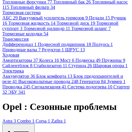
Топливные форсунки
77
Топливный бак
26
Топливный насос
115
Топливный фильтр
34
Тормозная система
АБС
29
Вакуумный усилитель тормозов
9
Педали
15
Ручник
16
Тормозная жидкость
14
Тормозной диск
19
Тормозной
суппорт
3
Тормозной цилиндр
11
Тормозной шланг
7
Тормозные колодки
54
Трансмиссия
Дифференциал
1
Подвесной подшипник
18
Полуось
1
Приводные валы
7
Редуктор
1
ШРУС
13
Ходовая
Амортизаторы
37
Колеса
16
Мост
6
Подвеска
49
Пружины
9
Сайлентблок
8
Стабилизатор
11
Ступица
26
Шаровая опора
1
Электрика
Аккумулятор
36
Блок комфорта
13
Блок предохранителей и
реле
41
Высоковольтные провода
248
Генератор
84
Зуммер
1
Проводка
245
Сигнализация
41
Система подогрева
10
Стартер
32
ЭБУ
341
Opel : Сезонные проблемы
Astra
3
Combo
1
Corsa
1
Zafira
1