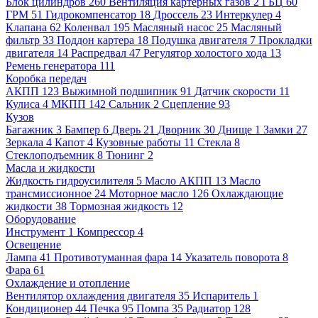
Блок цилиндров
260
Вентиляция картерных газов
2
ГБЦ
60
ГРМ
51
Гидрокомпенсатор
18
Дроссель
23
Интеркулер
4
Клапана
62
Коленвал
195
Масляный насос
25
Масляный
фильтр
33
Поддон картера
18
Подушка двигателя
7
Прокладки
двигателя
14
Распредвал
47
Регулятор холостого хода
13
Ремень генератора
111
Коробка передач
АКПП
123
Выжимной подшипник
91
Датчик скорости
11
Кулиса
4
МКПП
142
Сальник
2
Сцепление
93
Кузов
Багажник
3
Бампер
6
Дверь
21
Дворник
30
Днище
1
Замки
27
Зеркала
4
Капот
4
Кузовные работы
11
Стекла
8
Стеклоподъемник
8
Тюнинг
2
Масла и жидкости
Жидкость гидроусилителя
5
Масло АКПП
13
Масло
трансмиссионное
24
Моторное масло
126
Охлаждающие
жидкости
38
Тормозная жидкость
12
Оборудование
Инструмент
1
Компрессор
4
Освещение
Лампа
41
Противотуманная фара
14
Указатель поворота
8
Фара
61
Охлаждение и отопление
Вентилятор охлаждения двигателя
35
Испаритель
1
Кондиционер
44
Печка
95
Помпа
35
Радиатор
128