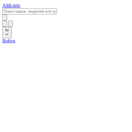
Atlib.info
ru
Войти