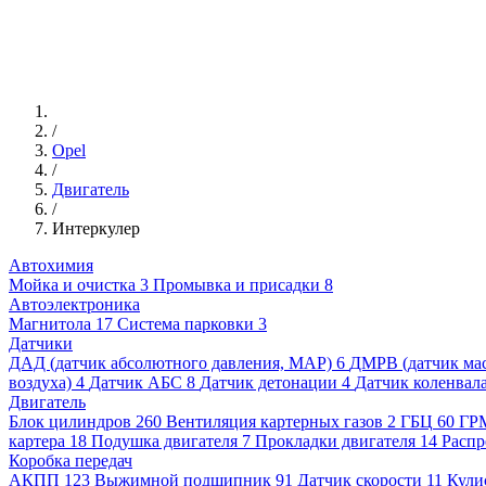
/
Opel
/
Двигатель
/
Интеркулер
Автохимия
Мойка и очистка
3
Промывка и присадки
8
Автоэлектроника
Магнитола
17
Система парковки
3
Датчики
ДАД (датчик абсолютного давления, MAP)
6
ДМРВ (датчик мас
воздуха)
4
Датчик АБС
8
Датчик детонации
4
Датчик коленвал
Двигатель
Блок цилиндров
260
Вентиляция картерных газов
2
ГБЦ
60
ГР
картера
18
Подушка двигателя
7
Прокладки двигателя
14
Распр
Коробка передач
АКПП
123
Выжимной подшипник
91
Датчик скорости
11
Кули