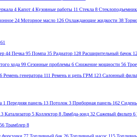
еркала
4
Капот
4
Кузовные работы
11
Стекла
8
Стеклоподъемник
ионное
24
Моторное масло
126
Охлаждающие жидкости
38
Тормо
61
ер
44
Печка
95
Помпа
35
Радиатор
128
Расширительный бачок
1
того хода
99
Сезонные проблемы
6
Снижение мощности
56
Тро
26
Ремень генератора
111
Ремень и цепь ГРМ
123
Салонный филь
а
1
Передняя панель
13
Потолок
3
Приборная панель
162
Сидень
13
Катализатор
5
Коллектор
8
Лямбда-зонд
32
Сажевый фильтр
6
56
Трамблер
8
 форсунки
77
Топливный бак
26
Топливный насос
115
Топливн