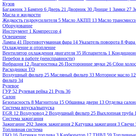
Кузов
Багажник
3
Бампер
6
Дверь
21
Дворник
30
Днище
1
Замки
27
З
Масла и жидкости
Жидкость гидроусилителя
5
Масло АКПП
13
Масло трансмисс
Оборудование
Инструмент
1
Компрессор
4
Освещение
Лампа
41
Противотуманная фара
14
Указатель поворота
8
Фара
Охлаждение и отопление
Вентилятор охлаждения двигателя
35
Испаритель
1
Кондицион
Перебои в работе (неисправности)
Вибрация
12
Диагностика
26
Посторонние звуки
26
Сбои холос
Расходники ТО
Воздушный фильтр
25
Масляный фильтр
33
Моторное масло
1
фильтр
34
Рулевое
ГУР
52
Рулевая рейка
21
Руль
36
Салон
Безопасность
8
Магнитола
15
Обшивка двери
13
Отделка салон
Система впуска/выпуска
EGR
12
Воздуховод
2
Воздушный фильтр
25
Выхлопная труба
Система зажигания
Зажигание
292
Замок зажигания
2
Катушка зажигания
3
Свечи
Топливная система
ГБО
16
Датчики топлива
3
Карбюратор
17
ТНВД
59
Топливные