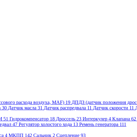
сового расхода воздуха, MAF)
19
ДПДЗ (датчик положения дрос
а
30
Датчик масла
31
Датчик распредвала
11
Датчик скорости
11
М
51
Гидрокомпенсатор
18
Дроссель
23
Интеркулер
4
Клапана
6
едвал
47
Регулятор холостого хода
13
Ремень генератора
111
са
4
МКПП
142
Сальник
2
Сцепление
93