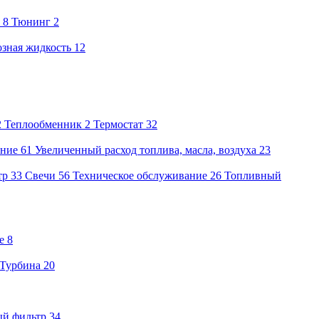
8
Тюнинг
2
зная жидкость
12
2
Теплообменник
2
Термостат
32
ение
61
Увеличенный расход топлива, масла, воздуха
23
тр
33
Свечи
56
Техническое обслуживание
26
Топливный
е
8
Турбина
20
ый фильтр
34