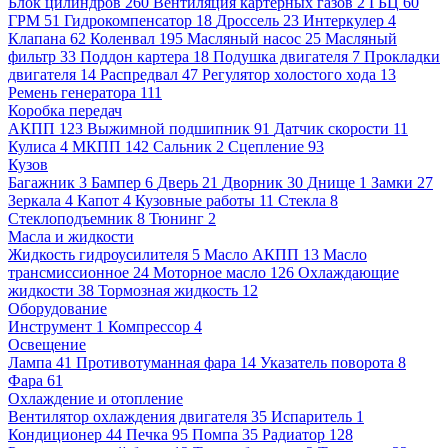
Блок цилиндров
260
Вентиляция картерных газов
2
ГБЦ
60
ГРМ
51
Гидрокомпенсатор
18
Дроссель
23
Интеркулер
4
Клапана
62
Коленвал
195
Масляный насос
25
Масляный
фильтр
33
Поддон картера
18
Подушка двигателя
7
Прокладки
двигателя
14
Распредвал
47
Регулятор холостого хода
13
Ремень генератора
111
Коробка передач
АКПП
123
Выжимной подшипник
91
Датчик скорости
11
Кулиса
4
МКПП
142
Сальник
2
Сцепление
93
Кузов
Багажник
3
Бампер
6
Дверь
21
Дворник
30
Днище
1
Замки
27
Зеркала
4
Капот
4
Кузовные работы
11
Стекла
8
Стеклоподъемник
8
Тюнинг
2
Масла и жидкости
Жидкость гидроусилителя
5
Масло АКПП
13
Масло
трансмиссионное
24
Моторное масло
126
Охлаждающие
жидкости
38
Тормозная жидкость
12
Оборудование
Инструмент
1
Компрессор
4
Освещение
Лампа
41
Противотуманная фара
14
Указатель поворота
8
Фара
61
Охлаждение и отопление
Вентилятор охлаждения двигателя
35
Испаритель
1
Кондиционер
44
Печка
95
Помпа
35
Радиатор
128