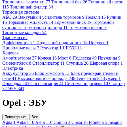
Топливные форсунки
77
Топливный бак
26
Топливный насос
115
Топливный фильтр
34
Тормозная система
АБС
29
Вакуумный усилитель тормозов
9
Педали
15
Ручник
16
Тормозная жидкость
14
Тормозной диск
19
Тормозной
суппорт
3
Тормозной цилиндр
11
Тормозной шланг
7
Тормозные колодки
54
Трансмиссия
Дифференциал
1
Подвесной подшипник
18
Полуось
1
Приводные валы
7
Редуктор
1
ШРУС
13
Ходовая
Амортизаторы
37
Колеса
16
Мост
6
Подвеска
49
Пружины
9
Сайлентблок
8
Стабилизатор
11
Ступица
26
Шаровая опора
1
Электрика
Аккумулятор
36
Блок комфорта
13
Блок предохранителей и
реле
41
Высоковольтные провода
248
Генератор
84
Зуммер
1
Проводка
245
Сигнализация
41
Система подогрева
10
Стартер
32
ЭБУ
341
Opel : ЭБУ
Популярные
Все
Agila
1
Antara
10
Astra
110
Combo
3
Corsa
16
Frontera
5
Insignia