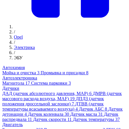
/
Opel
/
Электрика
/
ЭБУ
Автохимия
Мойка и очистка
3
Промывка и присадки
8
Автоэлектроника
Магнитола
17
Система парковки
3
Датчики
ДАД (датчик абсолютного давления, MAP)
6
ДМРВ (датчик
массового расхода воздуха, MAF)
19
ДПДЗ (датчик
положения дроссельной заслонки)
7
ДТВВ (датчик
температуры всасываемого воздуха)
4
Датчик АБС
8
Датчик
детонации
4
Датчик коленвала
30
Датчик масла
31
Датчик
распредвала
11
Датчик скорости
11
Датчик температуры
37
Двигатель