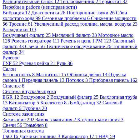
Расширительный бачок
12
Теплообменник
2
Термостат
32
Перебои в работе (неисправности)
Вибрация
12
Диагностика
26
Посторонние звуки
26
Сбои
холостого хода
99
Сезонные проблемы
6
Снижение мощности
56
Троение
61
Увеличенный расход топлива, масла, воздуха
23
Расходники ТО
Воздушный фильтр
25
Масляный фильтр
33
Моторное масло
126
Ремень генератора
111
Ремень и цепь ГРМ
123
Салонный
фильтр
33
Свечи
56
Техническое обслуживание
26
Топливный
фильтр
34
Рулевое
ГУР
52
Рулевая рейка
21
Руль
36
Салон
Безопасность
8
Магнитола
15
Обшивка двери
13
Отделка
салона
1
Передняя панель
13
Потолок
3
Приборная панель
162
Сиденье
8
Система впуска/выпуска
EGR
12
Воздуховод
2
Воздушный фильтр
25
Выхлопная труба
13
Катализатор
5
Коллектор
8
Лямбда-зонд
32
Сажевый
фильтр
6
Турбина
20
Система зажигания
Зажигание
292
Замок зажигания
2
Катушка зажигания
3
Свечи
56
Трамблер
8
Топливная система
ГБО
16
Датчики топлива
3
Карбюратор
17
ТНВД
59