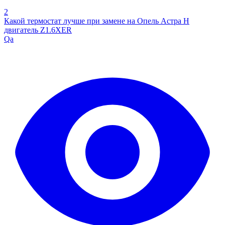
2
Какой термостат лучше при замене на Опель Астра Н
двигатель Z1.6XER
Qa