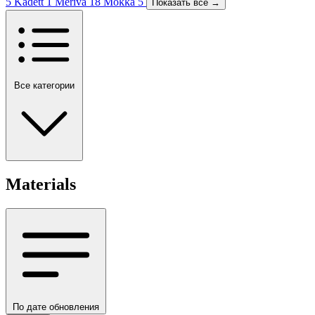
5
Kadett
1
Meriva
18
Mokka
5
Показать все →
Все категории
Materials
По дате обновления